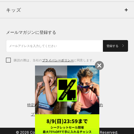
キッズ
トップス
ボトムス
キッズ
トップス
ボトムス
シューズ
シューズ
メールマガジンに登録する
ボトムス
シューズ
アクセサリー
アクセサリー
登録する
シューズ
アクセサリー
購読の際は、当社の
プライバシーポリシー
に同意します。
アクセサリー
スポーツブラ
レギンス＆タイツ
特定商取引法に基づく通販の表記
会員規約
プライバシーポリシー
© 2026 Copyright DOME Corporation. All Rights Reserved.