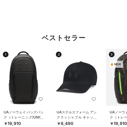
ベストセラー
1
2
3
NEW
UAノーウェイ バックパッ
UAステルスフォーム アン
UAノーウ
ク（トレーニング/UNISE
クラッシャブル キャップ
ク（トレーニ
X）
（ライフスタイル/UNISE
X）
￥19,910
￥6,490
￥19,91