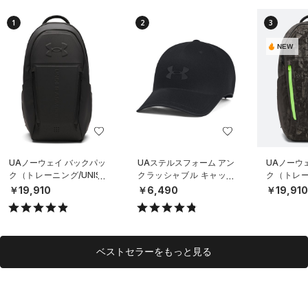
1
2
3
NEW
UAノーウェイ バックパッ
UAステルスフォーム アン
UAノーウ
ク（トレーニング/UNISE
クラッシャブル キャップ
ク（トレーニ
X）
（ライフスタイル/UNISE
X）
￥19,910
￥6,490
￥19,91
X）
ベストセラーをもっと見る