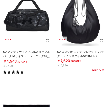
SALE
SALE
UAアンディナイアブル5.0 ダッフル
UAスタジオ シンチ クレセント バッ
バッグ Mサイズ（トレーニング/UNI
グ（ライフスタイル/WOMEN）
SEX）
￥7,623
￥4,543
30%OFF
30%OFF
￥10,890
￥6,490
SOLD OUT