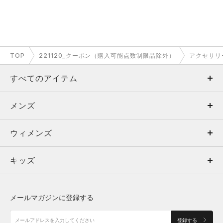
TOP
221120_クーポン（購入可能点数制限品除外）
アクセサリ
すべてのアイテム
メンズ
メンズ
ウィメンズ
トップス
ウィメンズ
キッズ
トップス
ボトムス
キッズ
トップス
ボトムス
シューズ
シューズ
メールマガジンに登録する
ボトムス
シューズ
アクセサリー
アクセサリー
登録する