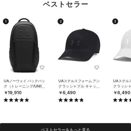
ベストセラー
1
2
3
UAノーウェイ バックパッ
UAステルスフォーム アン
UAステル
ク（トレーニング/UNISE
クラッシャブル キャップ
クラッシャ
X）
（ライフスタイル/UNISE
（ライフスタ
￥19,910
￥6,490
￥6,490
X）
X）
ベストセラーをもっと見る