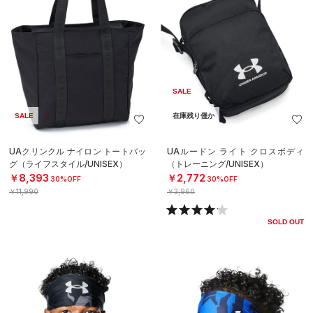
SALE
SALE
在庫残り僅か
UAクリンクル ナイロン トートバッ
UAルードン ライト クロスボディ
グ（ライフスタイル/UNISEX）
（トレーニング/UNISEX）
￥8,393
￥2,772
30%OFF
30%OFF
￥11,990
￥3,960
SOLD OUT