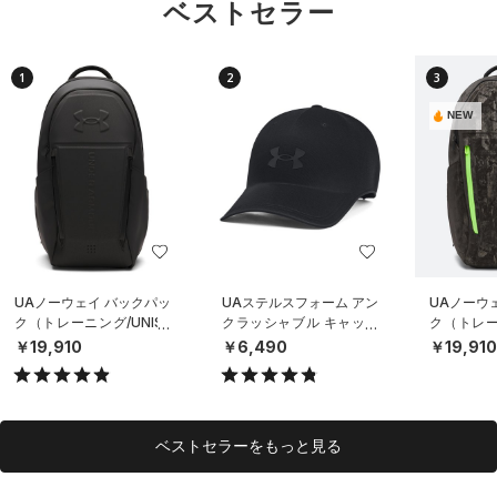
ベストセラー
1
2
3
NEW
UAノーウェイ バックパッ
UAステルスフォーム アン
UAノーウ
ク（トレーニング/UNISE
クラッシャブル キャップ
ク（トレーニ
X）
（ライフスタイル/UNISE
X）
￥19,910
￥6,490
￥19,91
X）
ベストセラーをもっと見る