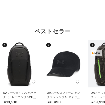
ベストセラー
1
2
3
NEW
UAノーウェイ バックパッ
UAステルスフォーム アン
UAノーウ
ク（トレーニング/UNISE
クラッシャブル キャップ
ク（トレーニ
X）
（ライフスタイル/UNISE
X）
￥19,910
￥6,490
￥19,91