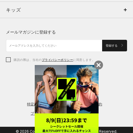
キッズ
トップス
ボトムス
キッズ
トップス
ボトムス
シューズ
シューズ
メールマガジンに登録する
ボトムス
シューズ
アクセサリー
アクセサリー
登録する
シューズ
アクセサリー
購読の際は、当社の
プライバシーポリシー
に同意します。
アクセサリー
スポーツブラ
レギンス＆タイツ
特定商取引法に基づく通販の表記
会員規約
プライバシーポリシー
© 2026 Copyright DOME Corporation. All Rights Reserved.