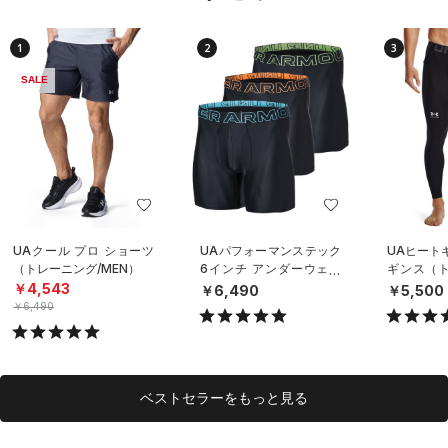
1
2
3
SALE
UAクール プロ ショーツ
UAパフォーマンステック
UAヒート
（トレーニング/MEN）
6インチ アンダーウェア
ギンス（ト
（3枚セット）（トレーニ
EN）
￥4,543
￥6,490
￥5,500
ング/MEN）
￥6,490
ベストセラーをもっと見る