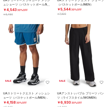
UAドリーマーズ ジャカード メッシ
UAストリートクエスト ショーツ
ュショーツ（バスケットボール/ME
（バスケットボール/MEN）
N）
￥5,544
￥4,543
30%OFF
30%OFF
￥7,920
￥6,490
SALE
SALE
UAストリートクエスト メッシュシ
UAアンストッパブル プリーツ パン
ョーツ（バスケットボール/MEN）
ツ（ライフスタイル/WOMEN）
￥4,158
￥6,930
30%OFF
30%OFF
￥5,940
￥9,900