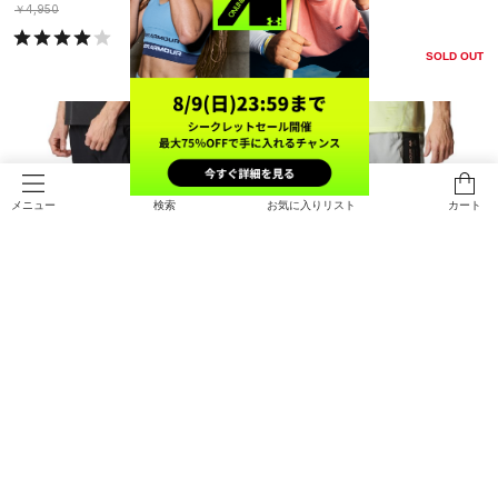
￥4,950
￥4,950
SOLD OUT
検索
お気に入りリスト
カート
メニュー
SALE
SALE
UAハイブリッド トレイン プロ ショ
UAハイブリッド トレイン プロ ショ
ーツ（トレーニング/MEN）
ーツ（トレーニング/MEN）
￥6,237
￥6,237
30%OFF
30%OFF
￥8,910
￥8,910