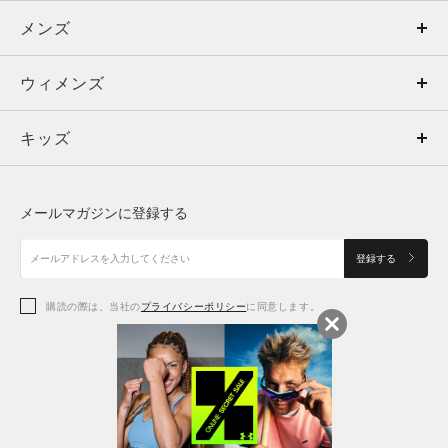
メンズ
メンズ
ウィメンズ
トップス
ウィメンズ
キッズ
トップス
ボトムス
キッズ
トップス
ボトムス
シューズ
シューズ
メールマガジンに登録する
ボトムス
シューズ
アクセサリー
アクセサリー
登録する
シューズ
アクセサリー
購読の際は、当社の
プライバシーポリシー
に同意します。
アクセサリー
スポーツブラ
レギンス＆タイツ