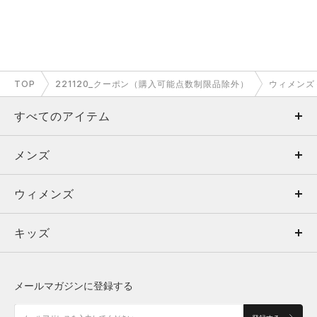
TOP
221120_クーポン（購入可能点数制限品除外）
ウィメンズ
すべてのアイテム
メンズ
メンズ
ウィメンズ
トップス
ウィメンズ
キッズ
トップス
ボトムス
キッズ
トップス
ボトムス
シューズ
シューズ
メールマガジンに登録する
ボトムス
シューズ
アクセサリー
アクセサリー