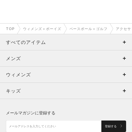
TOP
ウィメンズ＋ボーイズ
ベースボール＋ゴルフ
アクセサ
すべてのアイテム
メンズ
メンズ
ウィメンズ
トップス
ウィメンズ
キッズ
トップス
ボトムス
キッズ
トップス
ボトムス
シューズ
シューズ
メールマガジンに登録する
ボトムス
シューズ
アクセサリー
アクセサリー
登録する