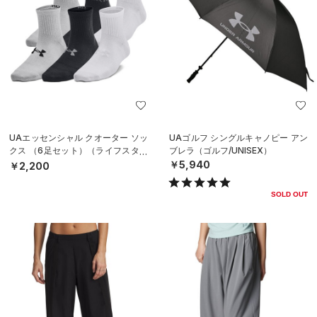
UAエッセンシャル クオーター ソッ
UAゴルフ シングルキャノピー アン
クス （6足セット）（ライフスタイ
ブレラ（ゴルフ/UNISEX）
ル/KIDS）
￥5,940
￥2,200
SOLD OUT