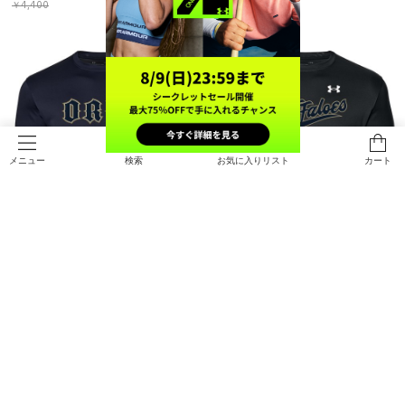
￥4,400
検索
お気に入りリスト
カート
メニュー
UAオリックス テック ショートスリ
UAオリックス テック ショートスリ
ーブ Tシャツ＜ビジター＞（ベース
ーブ Tシャツ＜サード＞（ベースボ
ボール/UNISEX）
ール/UNISEX）
￥3,850
￥3,850