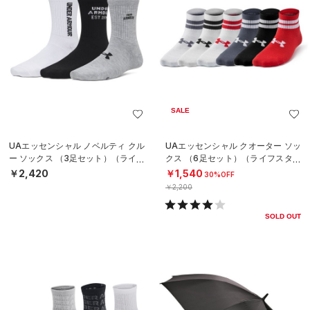
SALE
UAエッセンシャル ノベルティ クル
UAエッセンシャル クオーター ソッ
ー ソックス （3足セット）（ライフ
クス （6足セット）（ライフスタイ
スタイル/WOMEN）
ル/KIDS）
￥2,420
￥1,540
30%OFF
￥2,200
SOLD OUT