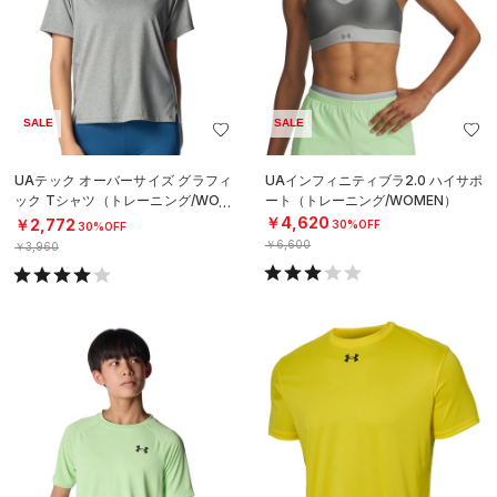
SALE
SALE
UAテック オーバーサイズ グラフィ
UAインフィニティブラ2.0 ハイサポ
ック Tシャツ（トレーニング/WOM
ート（トレーニング/WOMEN）
EN）
￥4,620
￥2,772
30%OFF
30%OFF
￥6,600
￥3,960