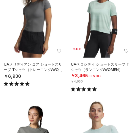
SALE
UAメリディアン コア ショートスリ
UAベロシティ ショートスリーブ T
ーブ Tシャツ（トレーニング/WOM
シャツ（ランニング/WOMEN）
EN）
￥3,465
￥6,930
30%OFF
￥4,950