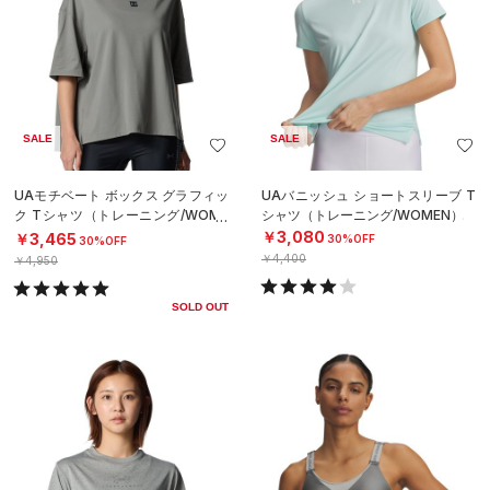
SALE
SALE
UAモチベート ボックス グラフィッ
UAバニッシュ ショートスリーブ T
ク Tシャツ（トレーニング/WOME
シャツ（トレーニング/WOMEN）
N）
￥3,080
￥3,465
30%OFF
30%OFF
￥4,400
￥4,950
SOLD OUT