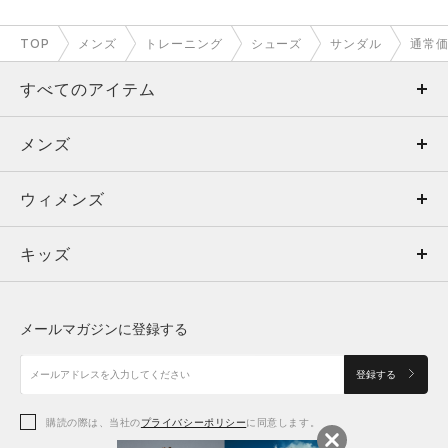
TOP
メンズ
トレーニング
シューズ
サンダル
通常
すべてのアイテム
メンズ
メンズ
ウィメンズ
トップス
ウィメンズ
キッズ
トップス
ボトムス
キッズ
トップス
ボトムス
シューズ
シューズ
メールマガジンに登録する
ボトムス
シューズ
アクセサリー
アクセサリー
登録する
シューズ
アクセサリー
購読の際は、当社の
プライバシーポリシー
に同意します。