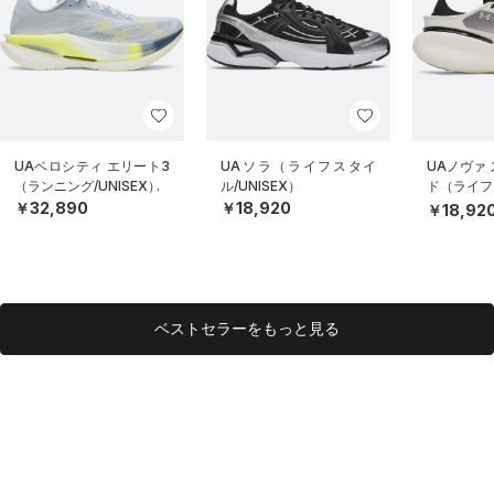
UAベロシティ エリート3
UAソラ（ライフスタイ
UAノヴァ
（ランニング/UNISEX）
ル/UNISEX）
ド（ライフス
EX）
￥32,890
￥18,920
￥18,92
ベストセラーをもっと見る