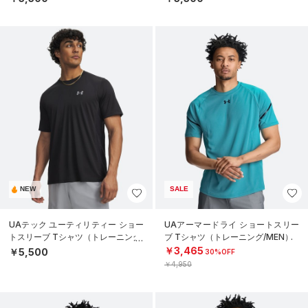
NEW
SALE
UAテック ユーティリティー ショー
UAアーマードライ ショートスリー
トスリーブ Tシャツ（トレーニング/
ブ Tシャツ（トレーニング/MEN）
MEN）
￥3,465
￥5,500
30%OFF
￥4,950