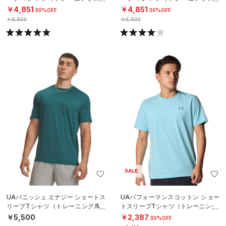
N）
N）
￥4,851
￥4,851
30%OFF
30%OFF
￥6,930
￥6,930
SALE
UAバニッシュ エナジー ショートス
UAパフォーマンスコットン ショー
リーブTシャツ（トレーニング/ME
トスリーブTシャツ（トレーニング/
N）
MEN）
￥5,500
￥2,387
30%OFF