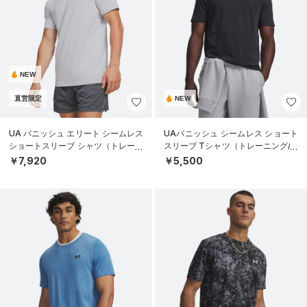
NEW
直営限定
NEW
UA バニッシュ エリート シームレス
UAバニッシュ シームレス ショート
ショートスリーブ シャツ（トレーニ
スリーブ Tシャツ（トレーニング/M
ング/MEN）
EN）
￥7,920
￥5,500