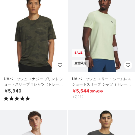
SALE
直営限定
UAバニッシュ エナジー プリント シ
UA バニッシュ エリート シームレス
ョートスリーブ Tシャツ（トレーニ
ショートスリーブ シャツ（トレーニ
ング/MEN）
ング/MEN）
￥5,940
￥5,544
30%OFF
￥7,920