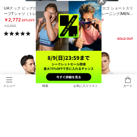
UAテック ビッグロゴ ショートスリ
UAテック ビッグロゴ ショートスリ
ーブTシャツ（トレーニング/MEN）
ーブTシャツ（トレーニング/MEN）
￥2,772
￥2,772
30%OFF
30%OFF
￥3,960
￥3,960
SOLD OUT
SOLD OUT
検索
お気に入りリスト
カート
メニュー
SALE
在庫残り僅か
SALE