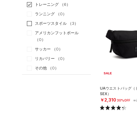
トレーニング
（6）
ランニング
（0）
スポーツスタイル
（3）
アメリカンフットボール
（0）
サッカー
（0）
リカバリー
（0）
その他
（0）
SALE
カテゴリー
UAウエストバッグ（ト
SEX）
トップス
￥2,310
30%OFF
￥3
ボトムス
すべてのトップス
アクセサリー
すべてのボトムス
（30）
ベースレイヤー
すべてのアクセサリー
（13）
レギンス&タイツ
（54）
Tシャツ
（23）
バックパック