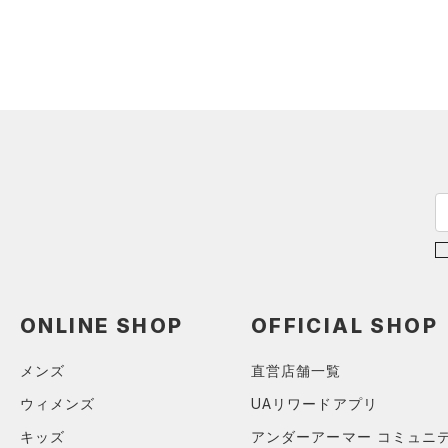
（47）
ショートパンツ
（16）
タンクトップ
ショルダー＆トートバッグ
（26）
パンツ(ロングパンツ)
（7）
ポロシャツ
（2）
（5）
スウェット＆フリース
（9）
ロングTシャツ
（6）
サックパック
（26）
アンダーウェア
（8）
パーカー&トレーナー
（6）
ウェストバッグ
（0）
スカート
（20）
ジャケット
（15）
ダッフルバッグ
（5）
スイムウェア
（12）
ジャージ
（8）
キャップ＆ビーニー
（1）
ベスト
（0）
ベルト
（1）
ダウン・コート
（2）
グローブ・手袋
（0）
スポーツブラ
（7）
アイウェア
（0）
セットアップ
リストバンド＆ヘッドバンド
ONLINE SHOP
OFFICIAL SHOP
（3）
（0）
スイムウェア
メンズ
直営店舗一覧
（0）
スポーツマスク
ウィメンズ
UAリワードアプリ
（19）
ソックス
キッズ
アンダーアーマー コミュニ
（0）
ネックウォーマー