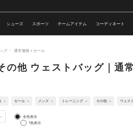
シューズ
スポーツ
チームアイテム
コーディネート
ッグ
通常価格＋セール
その他 ウェストバッグ｜通
格
セール
メンズ
トレーニング
その他
ウェス
全色表示
1色表示