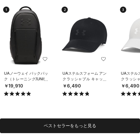
1
2
3
UAノーウェイ バックパッ
UAステルスフォーム アン
UAステル
ク（トレーニング/UNISE
クラッシャブル キャップ
クラッシャ
X）
（ライフスタイル/UNISE
（ライフスタ
￥19,910
￥6,490
￥6,490
X）
X）
ベストセラーをもっと見る