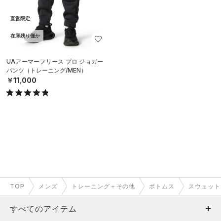
直営限定
在庫残り僅か
UAアーマーフリース プロ ジョガー
パンツ（トレーニング/MEN）
￥11,000
TOP
メンズ
トレーニング＋その他
ボトムス
スウェット
すべてのアイテム