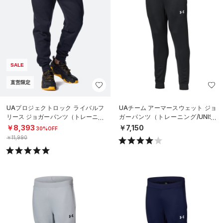
SALE
直営限定
UAプロジェクトロック ライバルフ
UAチーム アーマースウェット ジョ
リース ジョガーパンツ（トレーニン
ガーパンツ（トレーニング/UNISE
グ/MEN）
X）
￥8,393
￥7,150
30%OFF
￥11,990