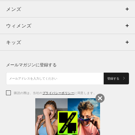
メンズ
メンズ
ウィメンズ
トップス
ウィメンズ
キッズ
トップス
ボトムス
キッズ
トップス
ボトムス
シューズ
シューズ
メールマガジンに登録する
ボトムス
シューズ
アクセサリー
アクセサリー
登録する
シューズ
アクセサリー
購読の際は、当社の
プライバシーポリシー
に同意します。
アクセサリー
スポーツブラ
レギンス＆タイツ