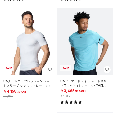
SALE
SALE
UAクール コンプレッション ショー
UAアーマードライ ショートスリー
トスリーブ シャツ（トレーニング/
ブ Tシャツ（トレーニング/MEN）
MEN）
￥3,465
￥4,158
30%OFF
30%OFF
￥4,950
￥5,940