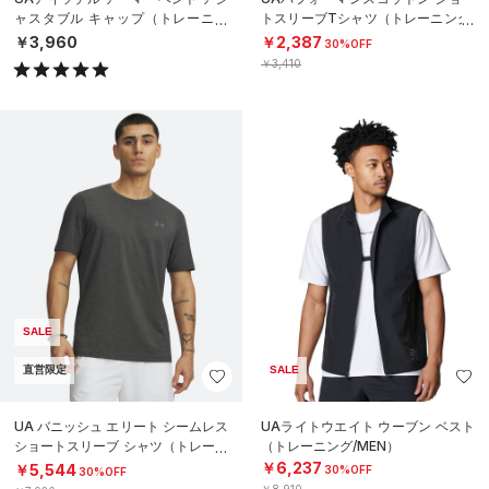
ャスタブル キャップ（トレーニン
トスリーブTシャツ（トレーニング/
グ/MEN）
MEN）
￥3,960
￥2,387
30%OFF
￥3,410
SALE
直営限定
SALE
UA バニッシュ エリート シームレス
UAライトウエイト ウーブン ベスト
ショートスリーブ シャツ（トレーニ
（トレーニング/MEN）
ング/MEN）
￥6,237
￥5,544
30%OFF
30%OFF
￥8,910