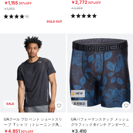
ニング/UNISEX）
￥2,772
￥1,155
30%OFF
30%OFF
￥3,960
￥1,650
SOLD OUT
NEW
SALE
直営限定
UAクール プロ ベント ショートスリ
UAパフォーマンステック メッシュ
ーブ Tシャツ（トレーニング/ME
グラフィック 6インチ アンダーウェ
N）
ア（トレーニング/MEN）
￥4,851
￥3,410
30%OFF