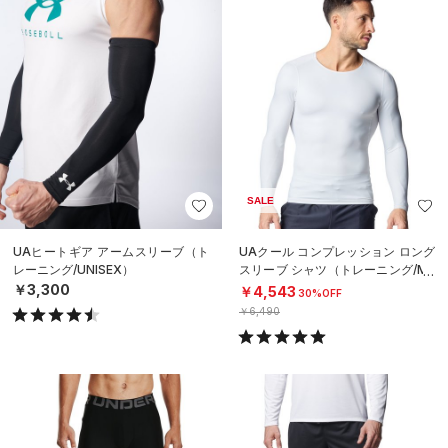
SALE
UAヒートギア アームスリーブ（ト
UAクール コンプレッション ロング
レーニング/UNISEX）
スリーブ シャツ（トレーニング/ME
N）
￥3,300
￥4,543
30%OFF
￥6,490