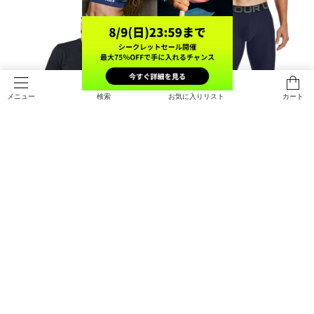
検索
お気に入りリスト
カート
メニュー
SALE
在庫残り僅か
UAパフォーマンスコットン ショー
UAヒートギアアーマー ロング ショ
トスリーブTシャツ（トレーニング/
ーツ（トレーニング/MEN）
MEN）
￥3,080
￥3,410
30%OFF
￥4,400