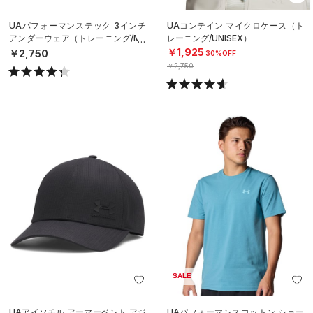
UAパフォーマンステック 3インチ
UAコンテイン マイクロケース（ト
アンダーウェア（トレーニング/ME
レーニング/UNISEX）
N）
￥1,925
￥2,750
30%OFF
￥2,750
SALE
UAアイソチル アーマーベント アジ
UAパフォーマンスコットン ショー