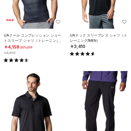
SALE
UAクール コンプレッション ショー
UAテック スリーブレス シャツ（ト
トスリーブ シャツ（トレーニング/
レーニング/MEN）
MEN）
￥3,410
￥4,158
30%OFF
￥5,940