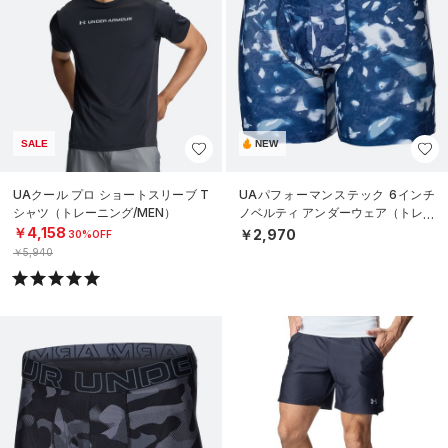
SALE
NEW
UAクール プロ ショートスリーブ T
UAパフォーマンステック 6インチ
シャツ（トレーニング/MEN）
ノベルティ アンダーウェア（トレー
ニング/MEN）
￥4,158
￥2,970
30%OFF
￥5,940