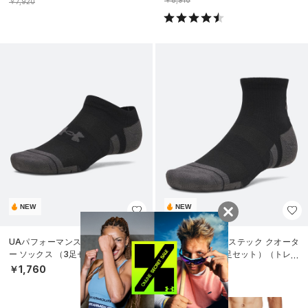
￥7,920
NEW
NEW
UAパフォーマンステック ノーショ
UAパフォーマンステック クオータ
ー ソックス （3足セット）（トレー
ー ソックス （3足セット）（トレー
ニング/UNISEX）
ニング/UNISEX）
￥1,760
￥1,760