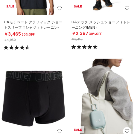
SALE
SALE
UAモチベート グラフィック ショー
UAテック メッシュショーツ（トレ
トスリーブ Tシャツ（トレーニング/
ーニング/MEN）
MEN）
￥2,387
￥3,465
30%OFF
30%OFF
￥3,410
￥4,950
SALE