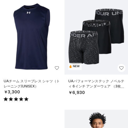
NEW
UAチーム スリーブレス シャツ（ト
UAパフォーマンステック ノベルテ
レーニング/UNISEX）
ィ 6インチ アンダーウェア （3枚セ
ット）（トレーニング/MEN）
￥3,300
￥6,930