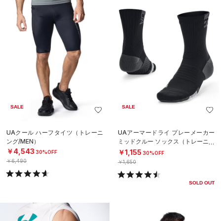
SALE
SALE
UAクール ハーフタイツ（トレーニ
UAアーマードライ プレーメーカー
ング/MEN）
ミッドクルー ソックス（トレーニン
グ/UNISEX）
￥4,543
￥1,155
30%OFF
30%OFF
￥6,490
￥1,650
SOLD OUT