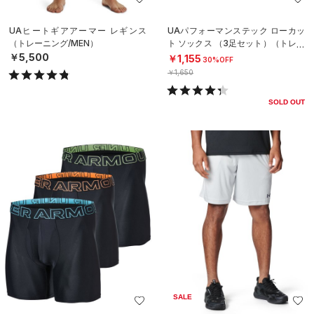
UAヒートギアアーマー レギンス
UAパフォーマンステック ローカッ
（トレーニング/MEN）
ト ソックス （3足セット）（トレー
ニング/UNISEX）
￥5,500
￥1,155
30%OFF
￥1,650
SOLD OUT
SALE