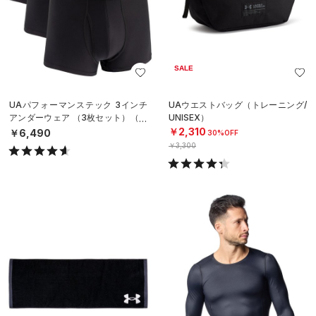
SALE
UAパフォーマンステック 3インチ
UAウエストバッグ（トレーニング/
アンダーウェア （3枚セット）（ト
UNISEX）
レーニング/MEN）
￥2,310
￥6,490
30%OFF
￥3,300