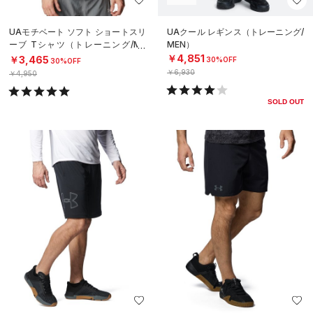
UAモチベート ソフト ショートスリ
UAクール レギンス（トレーニング/
ーブ Tシャツ（トレーニング/ME
MEN）
N）
￥4,851
￥3,465
30%OFF
30%OFF
￥6,930
￥4,950
SOLD OUT