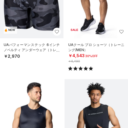
NEW
SALE
UAパフォーマンステック 6インチ
UAクール プロ ショーツ（トレーニ
ノベルティ アンダーウェア（トレー
ング/MEN）
ニング/MEN）
￥4,543
￥2,970
30%OFF
￥6,490