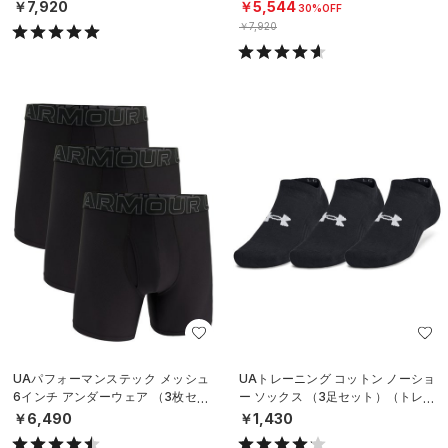
￥7,920
￥5,544
30%OFF
￥7,920
UAパフォーマンステック メッシュ
UAトレーニング コットン ノーショ
6インチ アンダーウェア （3枚セッ
ー ソックス （3足セット）（トレー
ト）（トレーニング/MEN）
ニング/UNISEX）
￥6,490
￥1,430