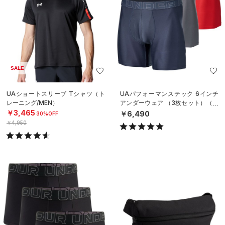
SALE
UAショートスリーブ Tシャツ（ト
UAパフォーマンステック 6インチ
レーニング/MEN）
アンダーウェア （3枚セット）（ト
レーニング/MEN）
￥3,465
￥6,490
30%OFF
￥4,950