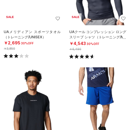
SALE
SALE
UAメリディアン スポーツタオル
UAクール コンプレッション ロング
（トレーニング/UNISEX）
スリーブ シャツ（トレーニング/ME
N）
￥2,695
￥4,543
30%OFF
30%OFF
￥3,850
￥6,490