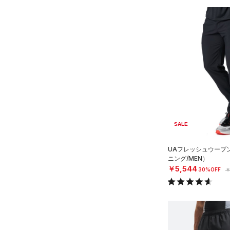
（15）
レギンス&タイツ
（61）
Tシャツ
（50）
ショートパンツ
（19）
タンクトップ
（27）
パンツ(ロングパンツ)
（7）
ポロシャツ
（5）
スウェット＆フリース
（12）
ロングTシャツ
（26）
アンダーウェア
（8）
パーカー&トレーナー
（0）
スカート
（21）
ジャケット
（5）
スイムウェア
（12）
ジャージ
SALE
（1）
ベスト
アクセサリー
UAフレッシュウーブ
シューズ
（1）
ダウン・コート
すべてのアクセサリー
ニング/MEN）
（0）
￥5,544
スポーツブラ
すべてのシューズ
（23）
30%OFF
￥
バックパック
サイズ
（0）
（45）
セットアップ
スポーツシューズ
ショルダー＆トートバッグ
（2）
YXS(120cm)
カラー
（0）
（0）
スイムウェア
スパイク
YS(130cm)
（6）
サックパック
スポーツスタイルシューズ