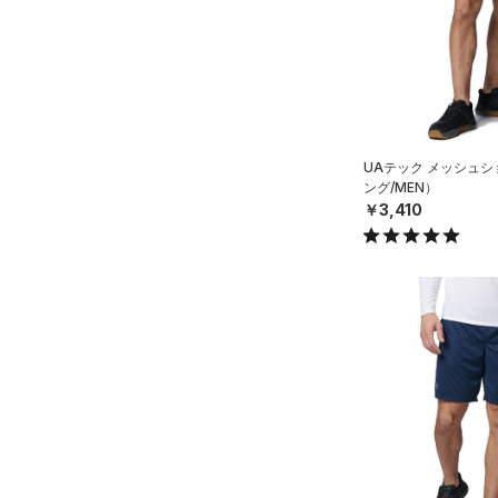
4
公式サイト限定
（0）
（0）
（0）
イヤホン＆ヘッドホン
6
プロジェクトロック
（0）
在庫残りわずか
（3）
RUSH(ラッシュ)
（1）
（1）
ウォーターボトル
8
ステフィン・カリー
（0）
ISO-CHILL(アイソチル)
（0）
（0）
その他
30
アジア限定
（0）
Tech(テック)
（1）
32
COLDGEAR ARMOUR(コール
UAテック メッシュ
34
ドギアアーマー)
（0）
ング/MEN）
36
￥3,410
HEATGEAR ARMOUR(ヒート
38
ギアアーマー)
（0）
40
STORM(ストーム)
（2）
30X30
COLDGEAR INFRARED(コー
30X32
ルドギアインフラレッド)
（0）
30X34
AUXETIC(オーゼティック)
30X36
（0）
32X30
Charged Cotton(チャージド
32X32
コットン)
（0）