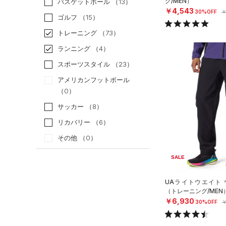
グ/MEN）
バスケットボール
（13）
￥4,543
30%OFF
￥
ゴルフ
（15）
トレーニング
（73）
ランニング
（4）
スポーツスタイル
（23）
アメリカンフットボール
（0）
サッカー
（8）
リカバリー
（6）
その他
（0）
SALE
カテゴリー
UAライトウエイト 
トップス
（トレーニング/MEN
ボトムス
￥6,930
30%OFF
￥
すべてのトップス
すべてのボトムス
（30）
ベースレイヤー