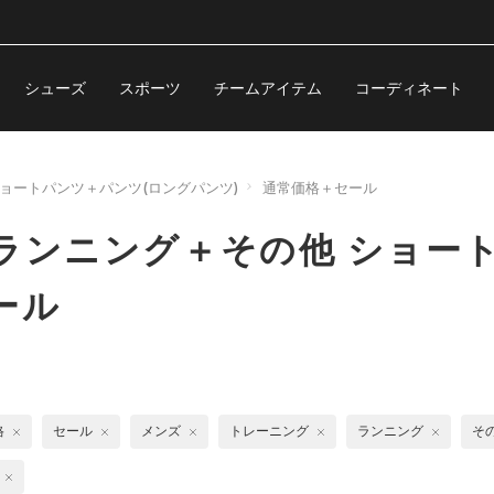
シューズ
スポーツ
チームアイテム
コーディネート
ョートパンツ＋パンツ(ロングパンツ)
通常価格＋セール
ランニング＋その他 ショー
ール
格
セール
メンズ
トレーニング
ランニング
そ