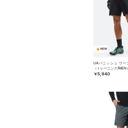
YM(140cm)
（0）
（6）
ウェストバッグ
ブラック
ホワイト
ブラウン
グリーン
YL(150cm)
（3）
サンダル
（15）
ダッフルバッグ
YXL(160cm)
（11）
キャップ＆ビーニー
XS
ブルー
パープル
レッド
イエロー
（0）
ベルト
S
（4）
グローブ・手袋
M
オレンジ
その他
NEW
（3）
アイウェア
L
リストバンド＆ヘッドバンド
XL
価格
UAバニッシュ ウー
（3）
（トレーニング/MEN
2XL
￥5,940
（0）
スポーツマスク
3XL
テクノロジー
～
（20）
円
円
ソックス
4XL
FLOW(フロー)
（0）
在庫
5XL
（0）
ネックウォーマー
HOVR(ホバー)
（0）
6XL
（3）
スリーブ
在庫あり
CHARGED(チャージド)
（0）
限定
0
（4）
タオル
MICRO G(マイクロＧ)
（0）
2
（0）
直営限定
ボール
（13）
コレクション
TRIBASE(トライベース)