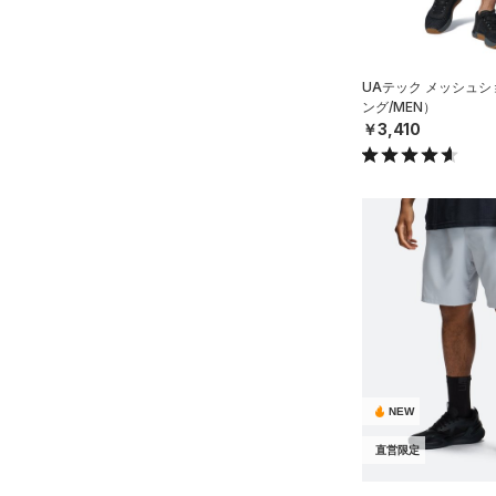
32X34
Rival Fleece(ライバルフリー
32X36
ス)
（0）
34X30
Armour Fleece(アーマーフリ
UAテック メッシュ
ース)
（0）
34X32
ング/MEN）
￥3,410
34X34
34X36
36X32
36X34
36X36
38X32
38X34
38X36
40X32
NEW
40X34
直営限定
40X36