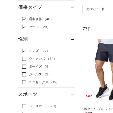
価格タイプ
売れている順
通常価格
（48）
セール
（29）
77件
性別
メンズ
（77）
ウィメンズ
（34）
ボーイズ
（9）
ガールズ
（2）
ユニセックス
（15）
スポーツ
SALE
ベースボール
（3）
UAクール プロ シ