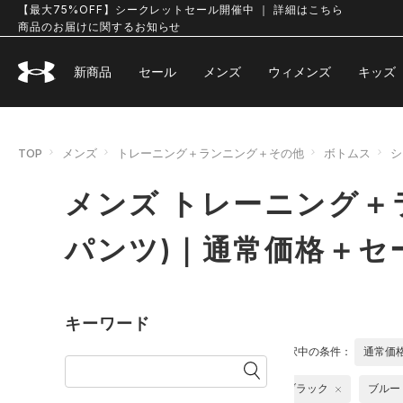
【最大75%OFF】シークレットセール開催中 ｜ 詳細はこちら
商品のお届けに関するお知らせ
新商品
セール
メンズ
ウィメンズ
キッズ
TOP
メンズ
トレーニング＋ランニング＋その他
ボトムス
シ
メンズ トレーニング＋
パンツ)｜通常価格＋セ
キーワード
選択中の条件：
通常価
ブラック
ブルー