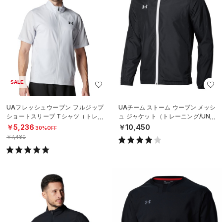
SALE
UAフレッシュウーブン フルジップ
UAチーム ストーム ウーブン メッシ
ショートスリーブ Tシャツ（トレー
ュ ジャケット（トレーニング/UNIS
ニング/MEN）
EX）
￥5,236
￥10,450
30%OFF
￥7,480