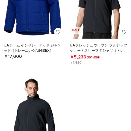
SALE
UAチーム インサレーテッド ジャケ
UAフレッシュウーブン フルジップ
ット（トレーニング/UNISEX）
ショートスリーブ Tシャツ（トレー
ニング/MEN）
￥17,600
￥5,236
30%OFF
￥7,480