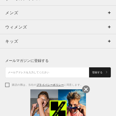
メンズ
メンズ
ウィメンズ
トップス
ウィメンズ
キッズ
トップス
ボトムス
キッズ
トップス
ボトムス
シューズ
シューズ
メールマガジンに登録する
ボトムス
シューズ
アクセサリー
アクセサリー
登録する
シューズ
アクセサリー
購読の際は、当社の
プライバシーポリシー
に同意します。
アクセサリー
スポーツブラ
レギンス＆タイツ