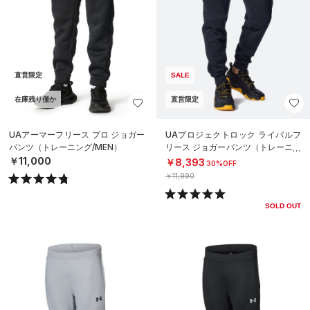
直営限定
SALE
在庫残り僅か
直営限定
UAアーマーフリース プロ ジョガー
UAプロジェクトロック ライバルフ
パンツ（トレーニング/MEN）
リース ジョガーパンツ（トレーニン
グ/MEN）
￥11,000
￥8,393
30%OFF
￥11,990
SOLD OUT