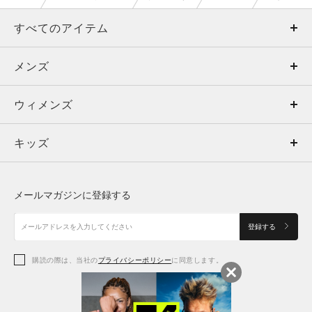
すべてのアイテム
メンズ
メンズ
ウィメンズ
トップス
ウィメンズ
キッズ
トップス
ボトムス
キッズ
トップス
ボトムス
シューズ
シューズ
メールマガジンに登録する
ボトムス
シューズ
アクセサリー
アクセサリー
登録する
シューズ
アクセサリー
購読の際は、当社の
プライバシーポリシー
に同意します。
アクセサリー
スポーツブラ