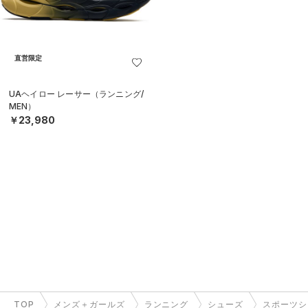
直営限定
UAヘイロー レーサー（ランニング/
MEN）
￥23,980
TOP
メンズ＋ガールズ
ランニング
シューズ
スポーツシ