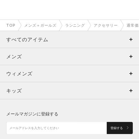
TOP
メンズ＋ガールズ
ランニング
アクセサリー
通常価
すべてのアイテム
メンズ
メンズ
ウィメンズ
トップス
ウィメンズ
キッズ
トップス
ボトムス
キッズ
トップス
ボトムス
シューズ
シューズ
メールマガジンに登録する
ボトムス
シューズ
アクセサリー
アクセサリー
登録する