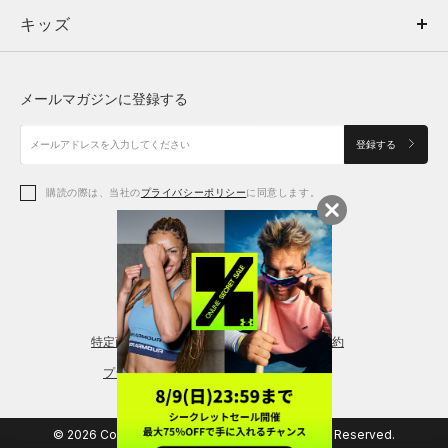
キッズ
トップス
ボトムス
キッズ
トップス
ボトムス
シューズ
シューズ
メールマガジンに登録する
ボトムス
シューズ
アクセサリー
アクセサリー
登録する
シューズ
アクセサリー
購読の際は、当社の
プライバシーポリシー
に同意します。
アクセサリー
スポーツブラ
レギンス＆タイツ
特定商取引法に基づく通販の表記
会員規約
プライバシーポリシー
© 2026 Copyright DOME Corporation. All Rights Reserved.