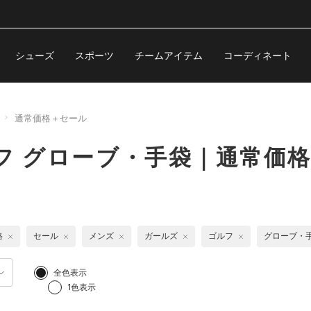
シューズ
スポーツ
チームアイテム
コーディネート
通常価格＋セール
フ グローブ・手袋｜通常価
格
セール
メンズ
ガールズ
ゴルフ
グローブ・
全色表示
1色表示