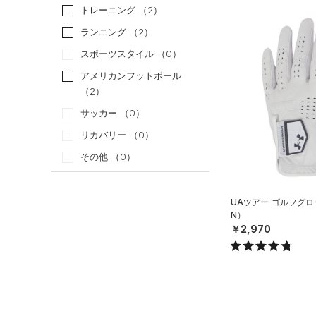
トレーニング
（2）
ランニング
（2）
スポーツスタイル
（0）
アメリカンフットボール
（2）
サッカー
（0）
リカバリー
（0）
その他
（0）
カテゴリー
UAツアー ゴルフグロ
N）
トップス
￥2,970
ボトムス
すべてのトップス
アクセサリー
すべてのボトムス
（17）
ベースレイヤー
すべてのアクセサリー
（0）
レギンス&タイツ
（0）
Tシャツ
（0）
バックパック