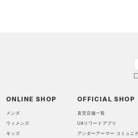
（10）
ショートパンツ
（0）
タンクトップ
ショルダー＆トートバッグ
（13）
パンツ(ロングパンツ)
（41）
ポロシャツ
（6）
（0）
スウェット＆フリース
（0）
ロングTシャツ
（2）
サックパック
（0）
アンダーウェア
（0）
パーカー&トレーナー
（0）
ウェストバッグ
（0）
スカート
（3）
ジャケット
（0）
ダッフルバッグ
（0）
スイムウェア
（0）
ジャージ
（8）
キャップ＆ビーニー
（0）
ベスト
（7）
ベルト
（0）
ダウン・コート
（7）
グローブ・手袋
（0）
スポーツブラ
（0）
アイウェア
（0）
セットアップ
ONLINE SHOP
OFFICIAL SHOP
リストバンド＆ヘッドバンド
（0）
（0）
スイムウェア
メンズ
直営店舗一覧
（0）
スポーツマスク
ウィメンズ
UAリワードアプリ
（0）
ソックス
キッズ
アンダーアーマー コミュニ
（0）
ネックウォーマー