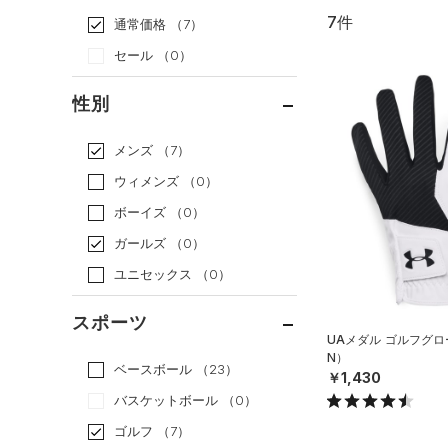
7件
通常価格
（7）
セール
（0）
性別
メンズ
（7）
ウィメンズ
（0）
ボーイズ
（0）
ガールズ
（0）
ユニセックス
（0）
スポーツ
UAメダル ゴルフグロ
N）
ベースボール
（23）
￥1,430
バスケットボール
（0）
ゴルフ
（7）