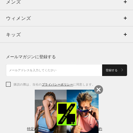
メンズ
メンズ
ウィメンズ
トップス
ウィメンズ
キッズ
トップス
ボトムス
キッズ
トップス
ボトムス
シューズ
シューズ
メールマガジンに登録する
ボトムス
シューズ
アクセサリー
アクセサリー
登録する
シューズ
アクセサリー
購読の際は、当社の
プライバシーポリシー
に同意します。
アクセサリー
スポーツブラ
レギンス＆タイツ
特定商取引法に基づく通販の表記
会員規約