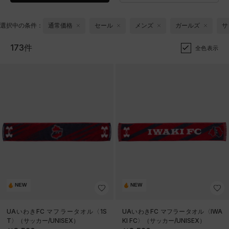
選択中の条件：
通常価格
セール
メンズ
ガールズ
サ
173件
全色表示
NEW
NEW
UAいわきFC マフラータオル〈1S
UAいわきFC マフラータオル〈IWA
T〉（サッカー/UNISEX）
KI FC〉（サッカー/UNISEX）