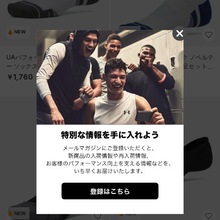
NEW
NEW
UAパフォーマンステック クオータ
UAパフォーマンステック ノベルテ
ー ソックス （3足セット）（トレー
ィ クルーソックス （3足セット）
ニング/UNISEX）
（トレーニング/UNISEX）
￥1,760
￥2,750
NEW
NEW