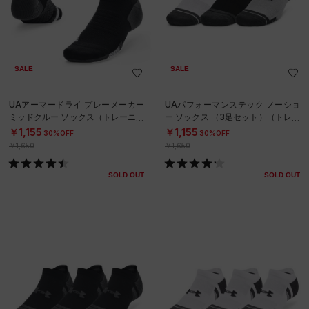
SALE
SALE
UAアーマードライ プレーメーカー
UAパフォーマンステック ノーショ
ミッドクルー ソックス（トレーニン
ー ソックス （3足セット）（トレー
グ/UNISEX）
ニング/UNISEX）
￥1,155
￥1,155
30%OFF
30%OFF
￥1,650
￥1,650
SOLD OUT
SOLD OUT