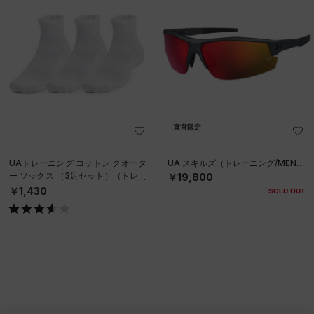
直営限定
UAトレーニング コットン クオータ
UA スキルズ（トレーニング/MEN）
ー ソックス （3足セット）（トレー
￥19,800
ニング/UNISEX）
￥1,430
SOLD OUT