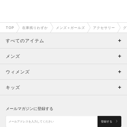
TOP
在庫残りわずか
メンズ＋ガールズ
アクセサリー
グ
すべてのアイテム
メンズ
メンズ
ウィメンズ
トップス
ウィメンズ
キッズ
トップス
ボトムス
キッズ
トップス
ボトムス
シューズ
シューズ
メールマガジンに登録する
ボトムス
シューズ
アクセサリー
アクセサリー
登録する