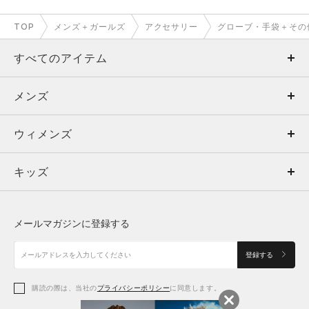
TOP
メンズ＋ガールズ
アクセサリー
グローブ・手袋＋その
すべてのアイテム
メンズ
メンズ
ウィメンズ
トップス
ウィメンズ
キッズ
トップス
ボトムス
キッズ
トップス
ボトムス
シューズ
シューズ
メールマガジンに登録する
ボトムス
シューズ
アクセサリー
アクセサリー
登録する
シューズ
アクセサリー
購読の際は、当社の
プライバシーポリシー
に同意します。