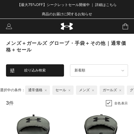
【最大75%OFF】シークレットセール開催中 ｜ 詳細はこちら
商品のお届けに関するお知らせ
メンズ＋ガールズ グローブ・手袋＋その他｜通常価
格＋セール
絞り込み検索
新着順
選択中の条件：
通常価格
セール
メンズ
ガールズ
グ
3件
全色表示