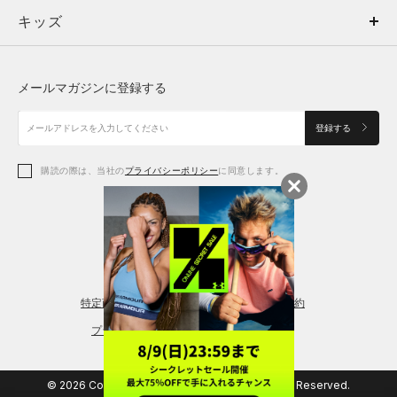
キッズ
トップス
ボトムス
キッズ
トップス
ボトムス
シューズ
シューズ
メールマガジンに登録する
ボトムス
シューズ
アクセサリー
アクセサリー
登録する
シューズ
アクセサリー
購読の際は、当社の
プライバシーポリシー
に同意します。
アクセサリー
スポーツブラ
レギンス＆タイツ
特定商取引法に基づく通販の表記
会員規約
プライバシーポリシー
© 2026 Copyright DOME Corporation. All Rights Reserved.