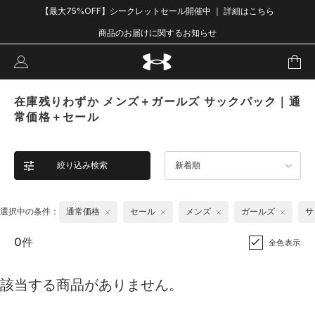
【最大75%OFF】シークレットセール開催中 ｜ 詳細はこちら
商品のお届けに関するお知らせ
在庫残りわずか メンズ＋ガールズ サックパック｜通
常価格＋セール
絞り込み検索
新着順
選択中の条件：
通常価格
セール
メンズ
ガールズ
サ
0件
全色表示
該当する商品がありません。