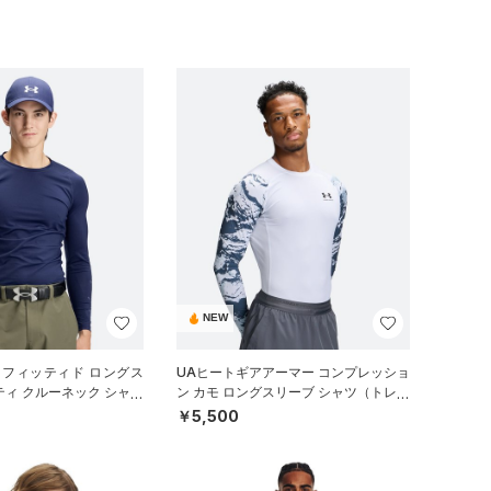
NEW
 フィッティド ロングス
UAヒートギアアーマー コンプレッショ
ティ クルーネック シャツ
ン カモ ロングスリーブ シャツ（トレー
）
ニング/MEN）
￥5,500