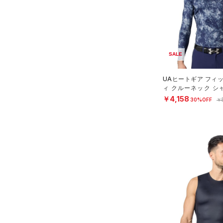
（1）
スイムウェア
ボトムス
アクセサリー
すべてのボトムス
シューズ
SALE
すべてのアクセサリー
（34）
レギンス&タイツ
すべてのシューズ
（39）
バックパック
（134）
ショートパンツ
サイズ
UAヒートギア フィ
（82）
ィ クルーネック シ
スポーツシューズ
ショルダー＆トートバッグ
（63）
パンツ(ロングパンツ)
N）
￥4,158
（10）
YS(130cm)
30%OFF
￥
カラー
（10）
スパイク
（10）
スウェット＆フリース
YM(140cm)
（13）
サックパック
スポーツスタイルシューズ
（37）
アンダーウェア
YL(150cm)
（30）
価格
（10）
ウェストバッグ
（0）
ブラック
スカート
ホワイト
ブラウン
グリーン
YXL(160cm)
（14）
サンダル
（15）
ダッフルバッグ
（5）
テクノロジー
S
スイムウェア
（41）
キャップ＆ビーニー
～
円
円
M
ブルー
パープル
レッド
イエロー
（7）
FLOW(フロー)
（0）
ベルト
在庫
L
HOVR(ホバー)
（0）
（36）
グローブ・手袋
XL
オレンジ
その他
在庫あり
CHARGED(チャージド)
（0）
限定
（12）
アイウェア
2XL