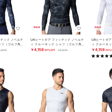
SALE
SALE
ッティド ノベルテ
UAヒートギア フィッティド ノベルテ
UAヒートギア
ャツ（ゴルフ/ME
ィ クルーネック シャツ（ゴルフ/ME
ィ クルーネッ
N）
N）
￥4,158
￥4,158
5,940
30%OFF
￥5,940
30%