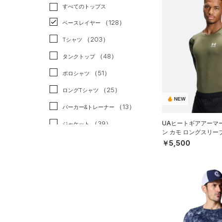
トレーニング
すべてのトップス
（61）
ランニング
（0）
（128）
ベースレイヤー
スポーツスタイル
（1）
（203）
Tシャツ
アメリカンフットボール
（48）
タンクトップ
（0）
（51）
ポロシャツ
サッカー
（0）
（25）
ロングTシャツ
リカバリー
（0）
NEW
（13）
パーカー&トレーナー
その他
（0）
（39）
UAヒートギアアーマ
ジャケット
ン カモ ロングスリー
（22）
ジャージ
ニング/MEN）
￥5,500
（4）
ベスト
（2）
ダウン・コート
（2）
スポーツブラ
（0）
セットアップ