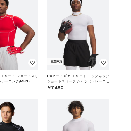
直営限定
 エリート ショートスリ
UAヒートギア エリート モックネック
トレーニング/MEN）
ショートスリーブ シャツ（トレーニン
グ/MEN）
￥7,480