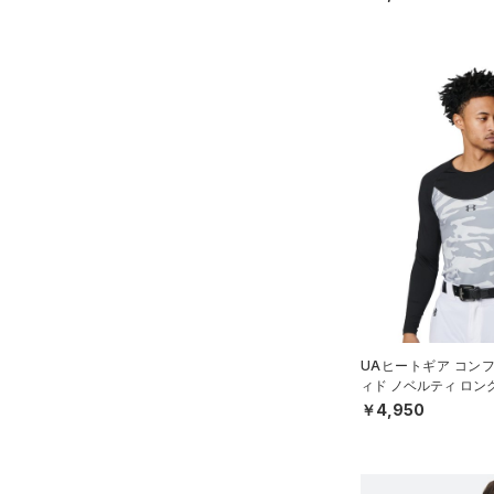
UAヒートギア コン
ィド ノベルティ ロン
ネック シャツ（ベース
￥4,950