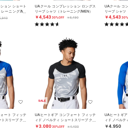
ッション ショート
UAクール コンプレッション ロングス
UAクール コ
レーニング/ME
リーブ シャツ（トレーニング/MEN）
リーブ シャツ
￥4,543
￥4,543
30%OFF
￥6,490
30%
5,940
SALE
フォート フィッテ
UAヒートギア コンフォート フィッテ
UAヒートギア
ートスリーブ クル
ィド ノベルティ ショートスリーブ クル
ィド ノベルテ
ースボール
ーネック シャツ（ベースボール
ネック シャツ
￥3,080
￥4,950
30%OFF
￥4,400