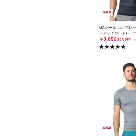
MICRO G(マイクロＧ)
（0）
リストバンド＆ヘッドバンド
3XL
直営限定
（15）
コレクション
（9）
SALE
TRIBASE(トライベース)
4XL
公式サイト限定
（1）
（0）
（0）
スポーツマスク
5XL
プロジェクトロック
（0）
UAクール コンプレ
在庫残りわずか
（6）
RUSH(ラッシュ)
（0）
レス シャツ（トレーニ
（67）
ソックス
6XL
ステフィン・カリー
（0）
￥3,850
ISO-CHILL(アイソチル)
30%OFF
￥
（1）
ネックウォーマー
（14）
アジア限定
（0）
（8）
スリーブ
Tech(テック)
（0）
（12）
COLDGEAR ARMOUR(コール
タオル
ドギアアーマー)
（0）
（0）
ボール
HEATGEAR ARMOUR(ヒート
（0）
イヤホン＆ヘッドホン
ギアアーマー)
（12）
（5）
ウォーターボトル
STORM(ストーム)
（0）
（11）
その他
COLDGEAR INFRARED(コー
ルドギアインフラレッド)
（0）
SALE
AUXETIC(オーゼティック)
（0）