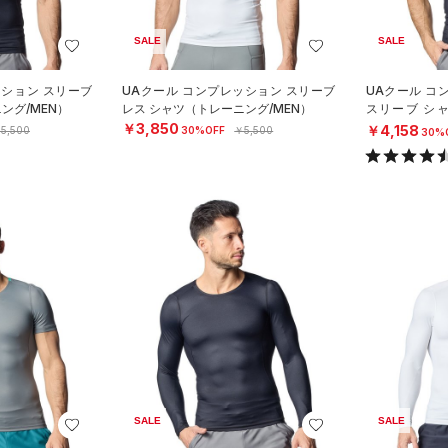
SALE
SALE
ッション スリーブ
UAクール コンプレッション スリーブ
UAクール コ
ング/MEN）
レス シャツ（トレーニング/MEN）
スリーブ シ
N）
￥3,850
￥4,158
5,500
30%OFF
￥5,500
30%
SALE
SALE