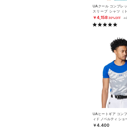
UAクール コンプレ
Charged Cotton(チャージド
スリーブ シャツ（ト
コットン)
（0）
N）
￥4,158
30%OFF
￥
Rival Fleece(ライバルフリー
ス)
（0）
Armour Fleece(アーマーフリ
ース)
（0）
UAヒートギア コン
ィド ノベルティ ショ
ーネック シャツ（ベ
￥4,400