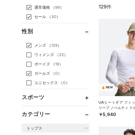
129件
通常価格
（99）
セール
（30）
性別
メンズ
（129）
ウィメンズ
（22）
ボーイズ
（19）
ガールズ
（0）
ユニセックス
（0）
NEW
スポーツ
UAヒートギア フィ
リーブ ノベルティ ク
ベースボール
（48）
（ゴルフ/MEN）
カテゴリー
￥5,940
バスケットボール
（2）
トップス
ゴルフ
（17）