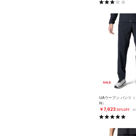
40X34
40X36
SALE
UAウーブン パンツ（
N）
￥7,623
30%OFF
￥