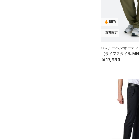
カラー
（12）
（3）
スイムウェア
スパイク
YS(130cm)
（13）
サックパック
スポーツスタイルシューズ
YM(140cm)
（30）
価格
（10）
ウェストバッグ
NEW
ブラック
ホワイト
ブラウン
グリーン
YL(150cm)
（14）
サンダル
（15）
ダッフルバッグ
直営限定
テクノロジー
YXL(160cm)
（45）
キャップ＆ビーニー
～
円
円
XS
ブルー
パープル
レッド
イエロー
UAアーバンオーディ
（7）
FLOW(フロー)
（0）
ベルト
在庫
（ライフスタイル/ME
S
￥17,930
HOVR(ホバー)
（0）
（41）
グローブ・手袋
M
オレンジ
その他
在庫あり
CHARGED(チャージド)
（0）
限定
（12）
アイウェア
L
MICRO G(マイクロＧ)
（0）
リストバンド＆ヘッドバンド
XL
直営限定
（5）
コレクション
（9）
TRIBASE(トライベース)
2XL
公式サイト限定
（0）
（0）
（0）
スポーツマスク
3XL
プロジェクトロック
（0）
在庫残りわずか
（3）
RUSH(ラッシュ)
（0）
（67）
ソックス
4XL
ステフィン・カリー
（0）
ISO-CHILL(アイソチル)
（2）
5XL
（1）
ネックウォーマー
アジア限定
（3）
Tech(テック)
（0）
6XL
（8）
スリーブ
COLDGEAR ARMOUR(コール
0