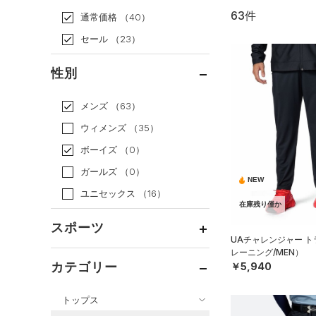
63件
通常価格
（40）
セール
（23）
性別
メンズ
（63）
ウィメンズ
（35）
ボーイズ
（0）
ガールズ
（0）
NEW
ユニセックス
（16）
在庫残り僅か
スポーツ
UAチャレンジャー 
レーニング/MEN）
ベースボール
（0）
カテゴリー
￥5,940
バスケットボール
（3）
トップス
ゴルフ
（13）