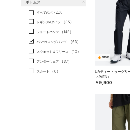
ボトムス
トレーニング
すべてのトップス
（28）
すべてのボトムス
ランニング
（1）
（145）
ベースレイヤー
（35）
スポーツスタイル
（12）
レギンス&タイツ
（239）
Tシャツ
アメリカンフットボール
（148）
ショートパンツ
（50）
タンクトップ
（0）
（63）
パンツ(ロングパンツ)
（51）
ポロシャツ
サッカー
（2）
（10）
スウェット＆フリース
（31）
ロングTシャツ
リカバリー
（4）
NEW
（37）
アンダーウェア
（14）
パーカー&トレーナー
その他
（0）
（0）
スカート
UAティートゥーグリ
（39）
ジャケット
フ/MEN）
（7）
スイムウェア
（22）
￥9,900
ジャージ
（4）
ベスト
アクセサリー
シューズ
（2）
ダウン・コート
すべてのアクセサリー
（0）
スポーツブラ
すべてのシューズ
（40）
バックパック
サイズ
（3）
（92）
セットアップ
スポーツシューズ
ショルダー＆トートバッグ
（10）
YXS(120cm)