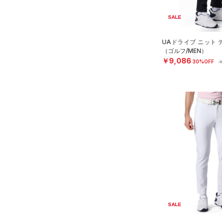
（12）
ドギアアーマー)
タオル
（0）
2
SALE
HEATGEAR ARMOUR(ヒート
（0）
ボール
4
ギアアーマー)
（0）
（0）
イヤホン＆ヘッドホン
UAドライブ ニット
6
STORM(ストーム)
（10）
（ゴルフ/MEN）
（5）
ウォーターボトル
8
￥9,086
COLDGEAR INFRARED(コー
30%OFF
￥
（11）
その他
ルドギアインフラレッド)
30
（0）
32
AUXETIC(オーゼティック)
34
（0）
36
Charged Cotton(チャージド
38
コットン)
（0）
40
Rival Fleece(ライバルフリー
ス)
（0）
30X30
Armour Fleece(アーマーフリ
30X32
ース)
（0）
30X34
SALE
30X36