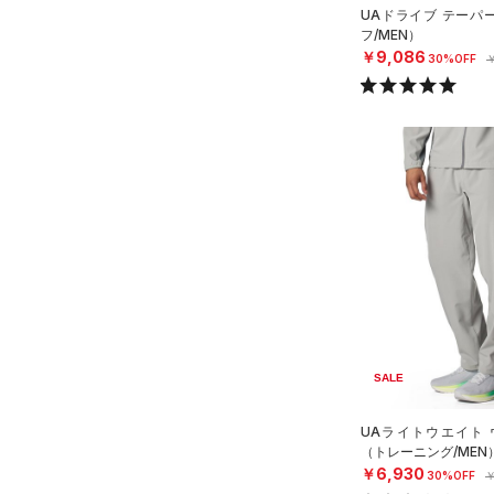
32X30
UAドライブ テーパ
32X32
フ/MEN）
￥9,086
30%OFF
￥
32X34
32X36
34X30
34X32
34X34
34X36
36X32
36X34
36X36
38X32
SALE
38X34
38X36
UAライトウエイト 
（トレーニング/MEN
40X32
￥6,930
30%OFF
￥