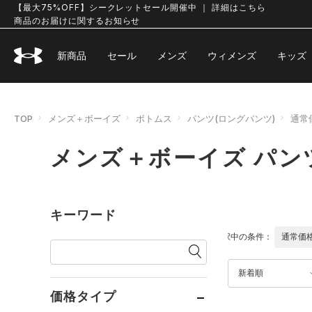
【最大75%OFF】シークレットセール開催中 ｜ 詳細はこちら
商品のお届けに関するお知らせ
新商品
セール
メンズ
ウィメンズ
キッズ
TOP
メンズ＋ボーイズ
ボトムス
パンツ(ロングパンツ)
通常
メンズ＋ボーイズ パン
キーワード
選択中の条件：
通常価
新着順
価格タイプ