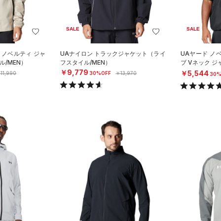
SALE
SALE
 ノベルティ ジャ
UAナイロン トラックジャケット（ライ
UAヤード ノ
/MEN）
フスタイル/MEN）
ブ Vネック 
MEN）
￥9,779
￥5,544
11,990
30%OFF
￥13,970
30%