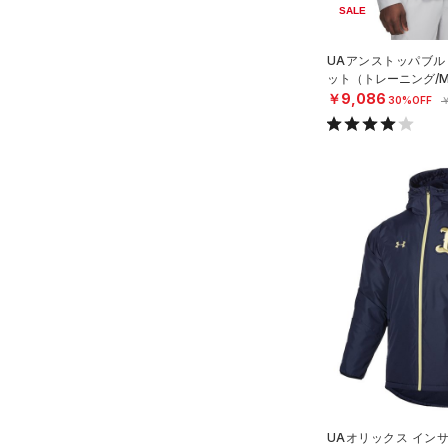
Charged Cotton(チャージド
SALE
コットン)
（0）
UAアンストッパブル
Rival Fleece(ライバルフリー
ット（トレーニング/M
ス)
（0）
￥9,086
30%OFF
￥
Armour Fleece(アーマーフリ
ース)
（0）
UAオリックス イン