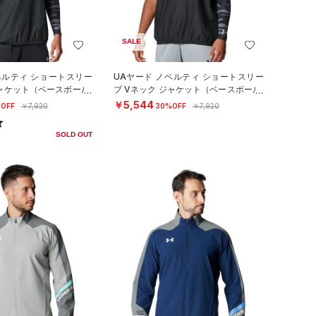
SALE
ベルティ ショートスリー
UAヤード ノベルティ ショートスリー
ジャケット（ベースボール/
ブ Vネック ジャケット（ベースボール/
MEN）
￥5,544
OFF
￥7,920
30%OFF
￥7,920
SOLD OUT