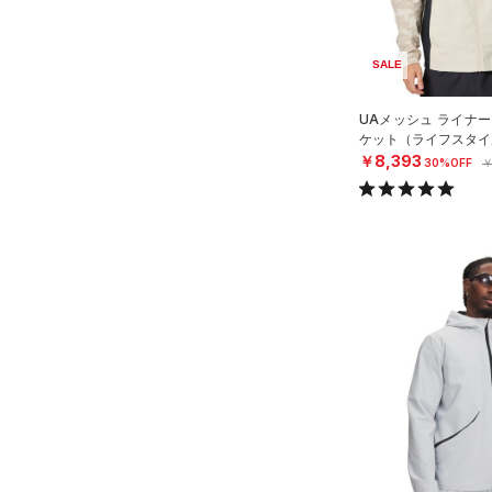
MICRO G(マイクロＧ)
（0）
リストバンド＆ヘッドバンド
直営限定
（2）
コレクション
（9）
TRIBASE(トライベース)
SALE
公式サイト限定
（0）
（0）
（0）
スポーツマスク
プロジェクトロック
（0）
在庫残りわずか
（0）
RUSH(ラッシュ)
（0）
UAメッシュ ライナー
（67）
ソックス
ステフィン・カリー
（0）
ケット（ライフスタイル
ISO-CHILL(アイソチル)
（0）
（1）
ネックウォーマー
￥8,393
30%OFF
￥
アジア限定
（0）
Tech(テック)
（0）
（8）
スリーブ
COLDGEAR ARMOUR(コール
（10）
ドギアアーマー)
タオル
（0）
HEATGEAR ARMOUR(ヒート
（0）
ボール
ギアアーマー)
（0）
（0）
イヤホン＆ヘッドホン
STORM(ストーム)
（12）
（5）
ウォーターボトル
COLDGEAR INFRARED(コー
（11）
その他
ルドギアインフラレッド)
（0）
AUXETIC(オーゼティック)
（0）