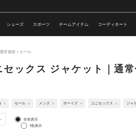
シューズ
スポーツ
チームアイテム
コーディネート
通常価格＋セール
ニセックス ジャケット｜通常
格
セール
メンズ
ボーイズ
ユニセックス
ジャ
全色表示
1色表示