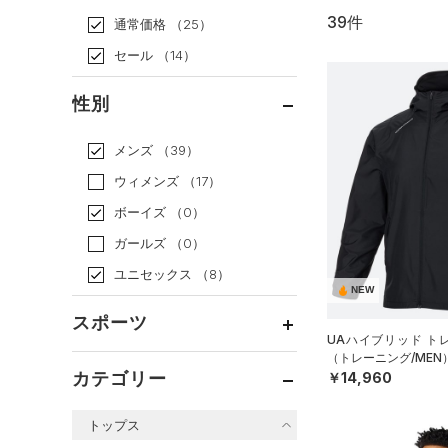
39件
通常価格
（25）
セール
（14）
性別
メンズ
（39）
ウィメンズ
（17）
ボーイズ
（0）
ガールズ
（0）
ユニセックス
（8）
NEW
スポーツ
UAハイブリッド ト
（トレーニング/MEN
ベースボール
（6）
カテゴリー
￥14,960
バスケットボール
（0）
トップス
ゴルフ
（3）