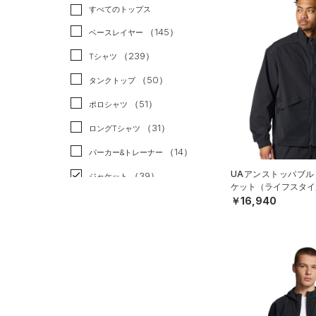
トレーニング
すべてのトップス
（20）
ランニング
（1）
（145）
ベースレイヤー
スポーツスタイル
（9）
（239）
Tシャツ
アメリカンフットボール
（50）
タンクトップ
（0）
（51）
ポロシャツ
サッカー
（0）
（31）
ロングTシャツ
リカバリー
（0）
（14）
パーカー&トレーナー
その他
（0）
UAアンストッパブル
（39）
ジャケット
ケット（ライフスタイル
（22）
￥16,940
ジャージ
（4）
ベスト
（2）
ダウン・コート
（0）
スポーツブラ
（3）
セットアップ