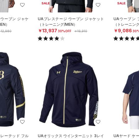
SALE
SALE
 ウーブン ジャケ
UAプレステージ ウーブン ジャケット
UAウーブン
EN）
（トレーニング/MEN）
（トレーニング
￥13,937
￥9,086
12,980
30%OFF
￥19,910
30
サレーテッド フル
UAオリックス ウインターニット 3レイ
UAヤード ケ