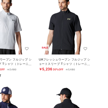
SALE
ウーブン フルジップ シ
UAフレッシュウーブン フルジップ シ
ブ Tシャツ（トレーニン
ョートスリーブ Tシャツ（トレーニン
グ/MEN）
￥5,236
OFF
￥7,480
30%OFF
￥7,480