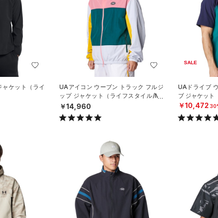
SALE
 ジャケット（ライ
UAアイコン ウーブン トラック フルジ
UAドライブ 
ップ ジャケット（ライフスタイル/ME
ブ ジャケット
N）
￥10,472
￥14,960
30