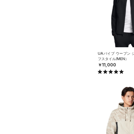
（3）
スイムウェア
ボトムス
アクセサリー
すべてのボトムス
シューズ
すべてのアクセサリー
（35）
レギンス&タイツ
すべてのシューズ
（40）
バックパック
（148）
ショートパンツ
サイズ
（92）
スポーツシューズ
ショルダー＆トートバッグ
UAバイブ ウーブン
（63）
パンツ(ロングパンツ)
フスタイル/MEN）
（10）
サイズがありません。
カラー
（12）
スパイク
￥11,000
（10）
スウェット＆フリース
（13）
サックパック
スポーツスタイルシューズ
（37）
アンダーウェア
（30）
価格
（10）
ウェストバッグ
（0）
ブラック
スカート
ホワイト
ブラウン
グリーン
（14）
サンダル
（15）
ダッフルバッグ
（7）
テクノロジー
スイムウェア
（45）
キャップ＆ビーニー
～
円
円
ブルー
パープル
レッド
イエロー
（7）
FLOW(フロー)
（0）
ベルト
在庫
HOVR(ホバー)
（0）
（41）
グローブ・手袋
オレンジ
その他
在庫あり
CHARGED(チャージド)
（0）
限定
（12）
アイウェア