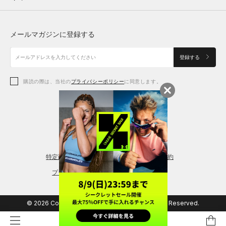
トップス
ボトムス
シューズ
シューズ
メールマガジンに登録する
ボトムス
シューズ
アクセサリー
アクセサリー
登録する
シューズ
アクセサリー
購読の際は、当社の
プライバシーポリシー
に同意します。
アクセサリー
スポーツブラ
レギンス＆タイツ
特定商取引法に基づく通販の表記
会員規約
プライバシーポリシー
© 2026 Copyright DOME Corporation. All Rights Reserved.