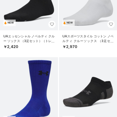
NEW
NEW
UAエッセンシャル ノベルティ クル
UAスポーツスタイル コットン ノベ
ー ソックス （3足セット）（トレー
ルティ クルーソックス （3足セッ
ニング/WOMEN）
ト）（トレーニング/UNISEX）
￥2,420
￥2,970