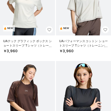
NEW
NEW
UAテック グラフィック ボックス シ
UAパフォーマンスコットン ショー
ョートスリーブ Tシャツ（トレーニ
トスリーブ Tシャツ（トレーニング/
ング/WOMEN）
WOMEN）
￥3,960
￥3,960