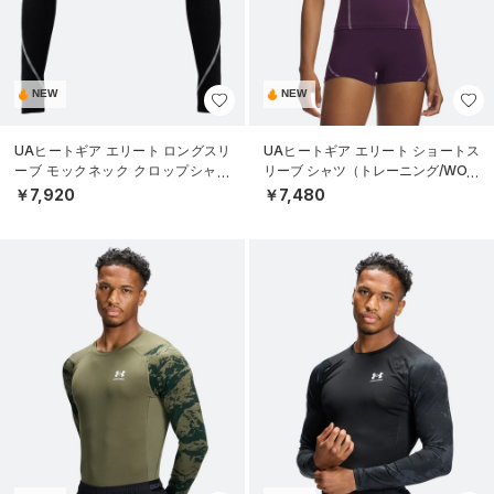
NEW
NEW
UAヒートギア エリート ロングスリ
UAヒートギア エリート ショートス
ーブ モックネック クロップシャツ
リーブ シャツ（トレーニング/WOM
（トレーニング/WOMEN）
EN）
￥7,920
￥7,480