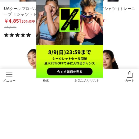
UAクール プロ ベント ショートスリ
UAクール プロ Tシャツ（トレーニ
ーブ Tシャツ（トレーニング/ME
ング/WOMEN）
N）
￥4,158
￥4,851
30%OFF
30%OFF
￥5,940
￥6,930
検索
お気に入りリスト
カート
メニュー
SALE
SALE
UAクール プロ Tシャツ（トレーニ
UAクール プロ Tシャツ（トレーニ