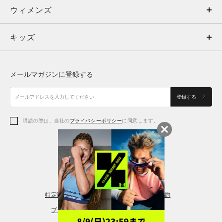
ウィメンズ
トップス
ウィメンズ
キッズ
トップス
ボトムス
キッズ
トップス
ボトムス
シューズ
シューズ
メールマガジンに登録する
ボトムス
シューズ
アクセサリー
アクセサリー
登録する
シューズ
アクセサリー
購読の際は、当社の
プライバシーポリシー
に同意します。
アクセサリー
スポーツブラ
レギンス＆タイツ
特定商取引法に基づく通販の表記
会員規約
プライバシーポリシー