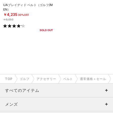
UAブレイディド ベルト（ゴルフ/M
EN）
￥4,235
30%OFF
￥6,050
SOLD OUT
TOP
ゴルフ
アクセサリー
ベルト
通常価格＋セール
すべてのアイテム
メンズ
メンズ