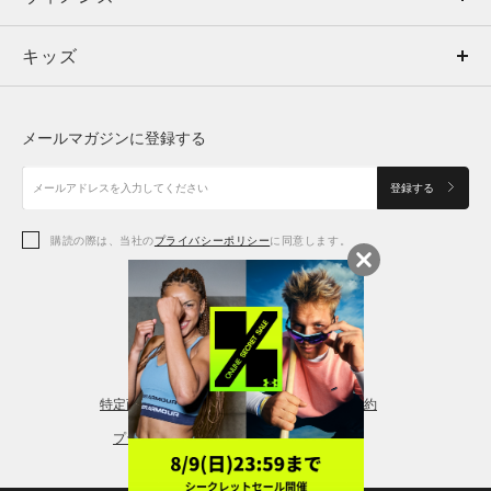
キッズ
トップス
ボトムス
キッズ
トップス
ボトムス
シューズ
シューズ
メールマガジンに登録する
ボトムス
シューズ
アクセサリー
アクセサリー
登録する
シューズ
アクセサリー
購読の際は、当社の
プライバシーポリシー
に同意します。
アクセサリー
スポーツブラ
レギンス＆タイツ
特定商取引法に基づく通販の表記
会員規約
プライバシーポリシー