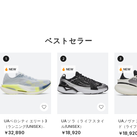
ベストセラー
1
2
3
NEW
NEW
NEW
UAベロシティ エリート3
UAソラ（ライフスタイ
UAノヴァ
（ランニング/UNISEX）
ル/UNISEX）
ド（ライフス
EX）
￥32,890
￥18,920
￥18,92