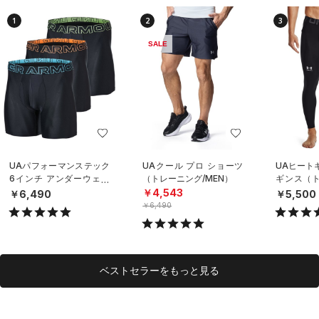
1
2
3
SALE
UAパフォーマンステック
UAクール プロ ショーツ
UAヒート
6インチ アンダーウェア
（トレーニング/MEN）
ギンス（ト
（3枚セット）（トレーニ
EN）
￥4,543
￥6,490
￥5,500
ング/MEN）
￥6,490
ベストセラーをもっと見る