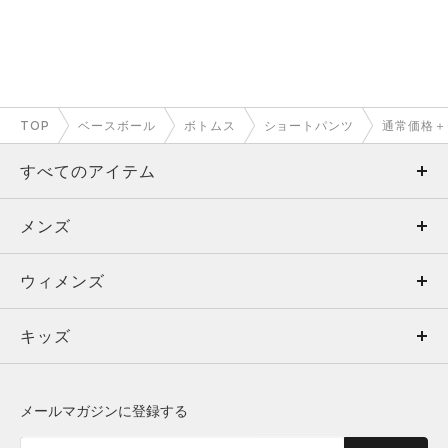
TOP
ベースボール
ボトムス
ショートパンツ
通常価格＋
すべてのアイテム
メンズ
メンズ
ウィメンズ
トップス
ウィメンズ
キッズ
トップス
ボトムス
キッズ
トップス
ボトムス
シューズ
シューズ
メールマガジンに登録する
ボトムス