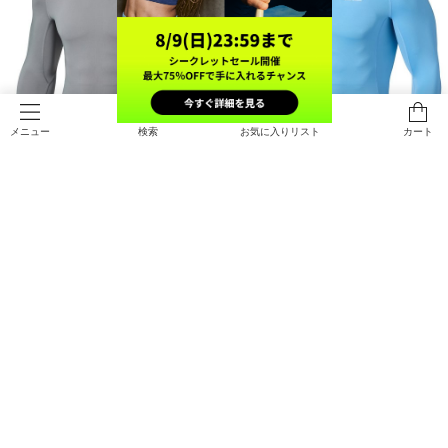
検索
お気に入りリスト
カート
メニュー
UAヒートギア アーマー コンプレッ
UAヒートギア アーマー コンプレッ
ション ロングスリーブ シャツ（ト
ション ロングスリーブ シャツ（ト
レーニング/MEN）
レーニング/MEN）
￥4,950
￥4,950