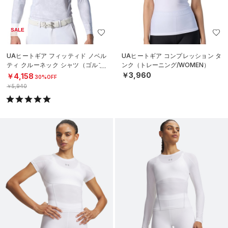
SALE
UAヒートギア フィッティド ノベル
UAヒートギア コンプレッション タ
ティ クルーネック シャツ（ゴルフ/
ンク（トレーニング/WOMEN）
MEN）
￥3,960
￥4,158
30%OFF
￥5,940