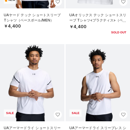
UAヤード テック ショートスリーブ
UAオリックス テック ショートスリ
Tシャツ（ベースボール/MEN）
ーブ Tシャツ<プラクティス>（ベー
スボール/UNISEX）
￥4,400
￥4,400
SOLD OUT
SALE
SALE
UAアーマードライ ショートスリー
UAアーマードライ スリーブレス シ