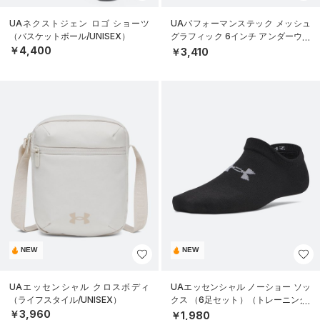
UAネクストジェン ロゴ ショーツ
UAパフォーマンステック メッシュ
（バスケットボール/UNISEX）
グラフィック 6インチ アンダーウェ
ア（トレーニング/MEN）
￥4,400
￥3,410
NEW
NEW
UAエッセンシャル クロスボディ
UAエッセンシャル ノーショー ソッ
（ライフスタイル/UNISEX）
クス （6足セット）（トレーニング/
KIDS）
￥3,960
￥1,980