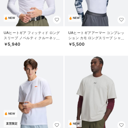
NEW
NEW
UAヒートギア フィッティド ロング
UAヒートギアアーマー コンプレッ
スリーブ ノベルティ クルーネック
ション カモ ロングスリーブ シャツ
シャツ（ゴルフ/MEN）
（トレーニング/MEN）
￥5,940
￥5,500
NEW
直営限定
NEW