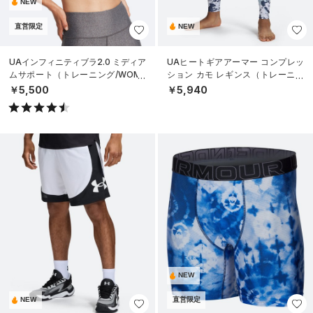
NEW
直営限定
NEW
UAインフィニティブラ2.0 ミディア
UAヒートギアアーマー コンプレッ
ムサポート（トレーニング/WOME
ション カモ レギンス（トレーニン
N）
グ/MEN）
￥5,500
￥5,940
NEW
NEW
直営限定