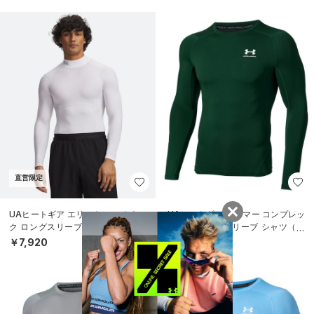
直営限定
UAヒートギア エリート モックネッ
UAヒートギア アーマー コンプレッ
ク ロングスリーブ シャツ（トレー
ション ロングスリーブ シャツ（ト
ニング/MEN）
レーニング/MEN）
￥7,920
￥4,950