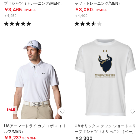
ブ Tシャツ（トレーニング/MEN）
ャツ（トレーニング/MEN）
￥3,465
￥3,080
30%OFF
30%OFF
￥4,950
￥4,400
SALE
UAアーマードライ カノコ ポロ（ゴ
UAオリックス テック ショートスリ
ルフ/MEN）
ーブ Tシャツ〈オリっこ〉（ベース
ボール/KIDS）
￥6,237
￥3,300
30%OFF