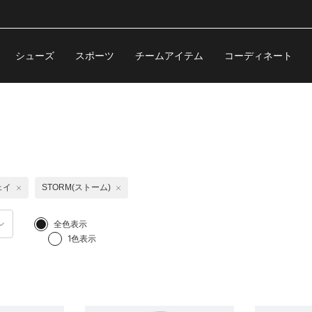
シューズ
スポーツ
チームアイテム
コーディネート
ェイ
STORM(ストーム)
全色表示
1色表示