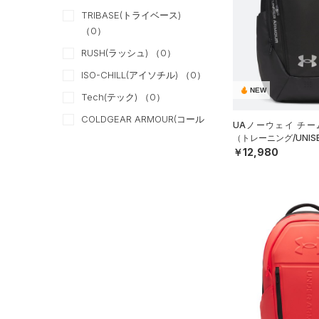
（0）
ベスト
TRIBASE(トライベース)
（0）
ベルト
（0）
（0）
ダウン・コート
（0）
グローブ・手袋
RUSH(ラッシュ)
（0）
（0）
スポーツブラ
（0）
アイウェア
ISO-CHILL(アイソチル)
（0）
（0）
セットアップ
リストバンド＆ヘッドバンド
NEW
Tech(テック)
（0）
（0）
（0）
スイムウェア
COLDGEAR ARMOUR(コール
UAノーウェイ チー
（0）
スポーツマスク
ドギアアーマー)
（0）
（トレーニング/UNIS
（0）
￥12,980
ソックス
HEATGEAR ARMOUR(ヒート
ギアアーマー)
（0）
（0）
ネックウォーマー
STORM(ストーム)
（14）
（0）
スリーブ
COLDGEAR INFRARED(コー
（0）
タオル
ルドギアインフラレッド)
（0）
（0）
ボール
AUXETIC(オーゼティック)
（0）
イヤホン＆ヘッドホン
（0）
（0）
ウォーターボトル
Charged Cotton(チャージド