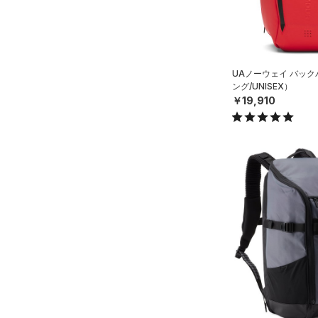
（0）
その他
コットン)
（0）
Rival Fleece(ライバルフリー
ス)
（0）
Armour Fleece(アーマーフリ
UAノーウェイ バッ
ース)
（0）
ング/UNISEX）
￥19,910
在庫
在庫あり
限定
直営限定
（1）
コレクション
公式サイト限定
（0）
プロジェクトロック
（0）
在庫残りわずか
（0）
ステフィン・カリー
（0）
アジア限定
（0）