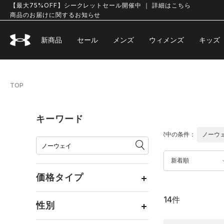
【最大75%OFF】シークレットセール開催中 ｜ 詳細はこちら
商品のお届けに関するお知らせ
新商品
セール
メンズ
ウィメンズ
キッズ
TOP
キーワード
選択中の条件：
ノーウ
新着順
価格タイプ
14件
通常価格
（14）
性別
セール
（0）