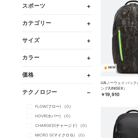
メンズ
（14）
スポーツ
ウィメンズ
（14）
ベースボール
（0）
ボーイズ
（0）
カテゴリー
バスケットボール
（0）
ガールズ
（0）
トップス
ゴルフ
（0）
サイズ
ユニセックス
（14）
ボトムス
トレーニング
すべてのトップス
（14）
カテゴリーを選択してください。
アクセサリー
カラー
すべてのボトムス
ランニング
（0）
（0）
ベースレイヤー
シューズ
すべてのアクセサリー
（0）
スポーツスタイル
（0）
レギンス&タイツ
NEW
（0）
Tシャツ
価格
すべてのシューズ
（13）
アメリカンフットボール
バックパック
（0）
ショートパンツ
（0）
タンクトップ
ブラック
ホワイト
ブラウン
グリーン
UAノーウェイ バッ
（0）
（0）
スポーツシューズ
ショルダー＆トートバッグ
ング/UNISEX）
（0）
パンツ(ロングパンツ)
（0）
ポロシャツ
テクノロジー
（0）
サッカー
（0）
￥19,910
（0）
スパイク
～
円
円
（0）
スウェット＆フリース
（0）
ロングTシャツ
ブルー
パープル
レッド
イエロー
リカバリー
（0）
（0）
サックパック
FLOW(フロー)
（0）
スポーツスタイルシューズ
（0）
アンダーウェア
（0）
パーカー&トレーナー
その他
（0）
（0）
（0）
ウェストバッグ
HOVR(ホバー)
（0）
（0）
スカート
（0）
ジャケット
オレンジ
その他
（0）
サンダル
（1）
ダッフルバッグ
CHARGED(チャージド)
（0）
（0）
スイムウェア
（0）
ジャージ
MICRO G(マイクロＧ)
（0）
（0）
キャップ＆ビーニー