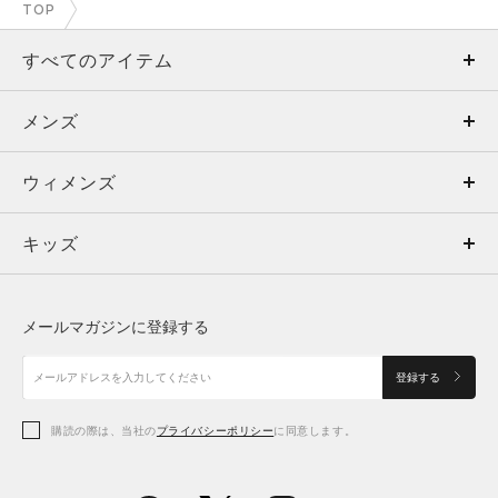
TOP
すべてのアイテム
メンズ
メンズ
ウィメンズ
トップス
ウィメンズ
キッズ
トップス
ボトムス
キッズ
トップス
ボトムス
シューズ
シューズ
メールマガジンに登録する
ボトムス
シューズ
アクセサリー
アクセサリー
登録する
シューズ
アクセサリー
購読の際は、当社の
プライバシーポリシー
に同意します。
アクセサリー
スポーツブラ