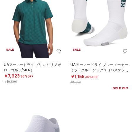
SALE
SALE
UAアーマードライ プリント リブ ポ
UAアーマードライ プレーメーカー
ロ（ゴルフ/MEN）
ミッドクルー ソックス（バスケット
ボール/UNISEX）
￥7,623
￥1,155
30%OFF
30%OFF
￥10,890
￥1,650
SOLD OUT