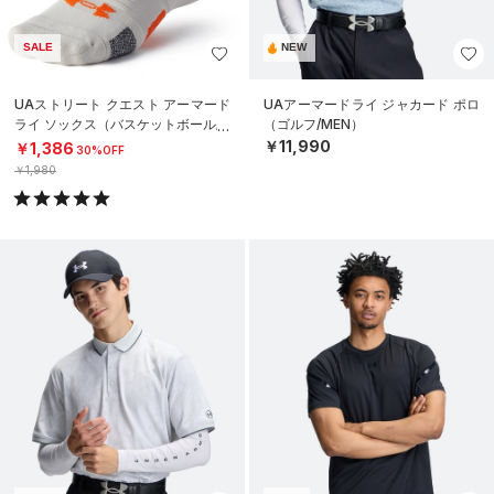
SALE
NEW
UAストリート クエスト アーマード
UAアーマードライ ジャカード ポロ
ライ ソックス（バスケットボール/U
（ゴルフ/MEN）
NISEX）
￥11,990
￥1,386
30%OFF
￥1,980