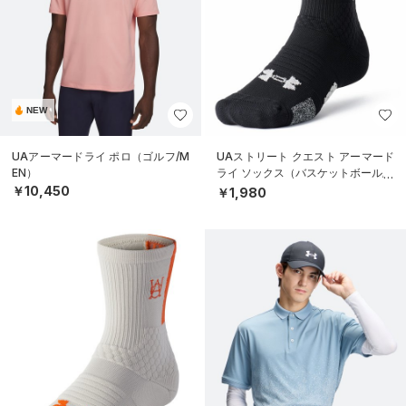
NEW
UAアーマードライ ポロ（ゴルフ/M
UAストリート クエスト アーマード
EN）
ライ ソックス（バスケットボール/U
NISEX）
￥10,450
￥1,980