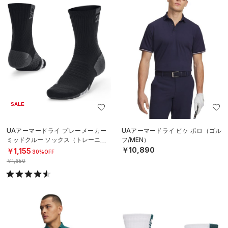
SALE
UAアーマードライ プレーメーカー
UAアーマードライ ピケ ポロ（ゴル
ミッドクルー ソックス（トレーニン
フ/MEN）
グ/UNISEX）
￥10,890
￥1,155
30%OFF
￥1,650