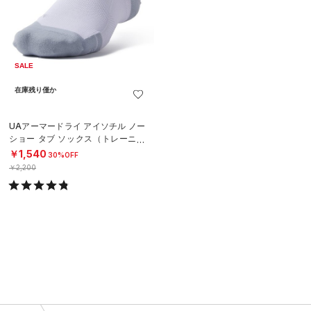
SALE
在庫残り僅か
UAアーマードライ アイソチル ノー
ショー タブ ソックス（トレーニン
グ/UNISEX）
￥1,540
30%OFF
￥2,200