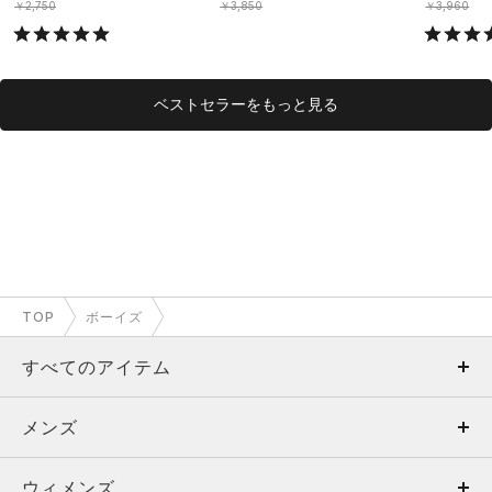
OYS）
￥2,750
￥3,850
￥3,960
ベストセラーをもっと見る
TOP
ボーイズ
すべてのアイテム
メンズ
メンズ
ウィメンズ
トップス
ウィメンズ