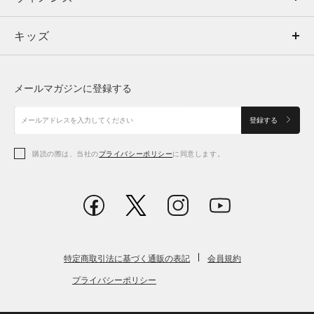
キッズ
トップス
ボトムス
キッズ
トップス
ボトムス
シューズ
シューズ
メールマガジンに登録する
ボトムス
シューズ
アクセサリー
アクセサリー
登録する
シューズ
アクセサリー
購読の際は、当社の
プライバシーポリシー
に同意します。
アクセサリー
スポーツブラ
レギンス＆タイツ
特定商取引法に基づく通販の表記
会員規約
プライバシーポリシー