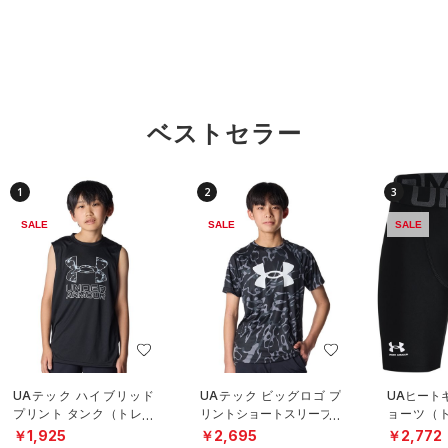
ベストセラー
1
2
3
SALE
SALE
SALE
UAテック ハイブリッド
UAテック ビッグロゴ プ
UAヒート
プリント タンク（トレー
リントショートスリーブT
ョーツ（ト
ニング/BOYS）
シャツ（トレーニング/B
OYS）
￥1,925
￥2,695
￥2,772