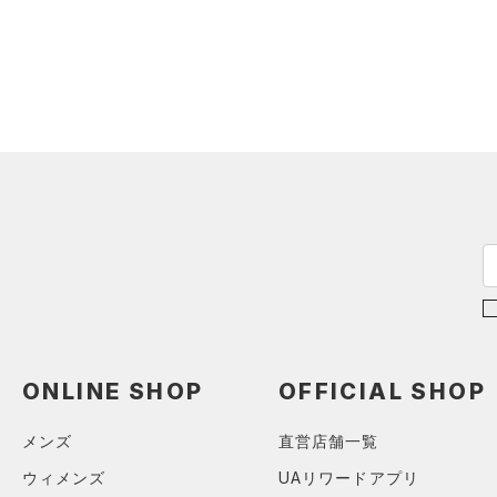
スウェット＆フリース
（0）
ロングTシャツ
スポーツスタイルシューズ
（2）
ウェストバッグ
（0）
アンダーウェア
（0）
パーカー&トレーナー
（10）
（0）
ダッフルバッグ
（0）
スカート
（0）
ジャケット
（0）
サンダル
（6）
キャップ＆ビーニー
（0）
スイムウェア
（0）
ジャージ
（0）
ベルト
サイズ
（0）
ベスト
（0）
グローブ・手袋
（0）
ダウン・コート
カテゴリーを選択してください。
カラー
（0）
アイウェア
（0）
スポーツブラ
リストバンド＆ヘッドバンド
（0）
セットアップ
（0）
ブラック
ホワイト
ブラウン
グリーン
（0）
スイムウェア
（0）
スポーツマスク
（2）
ソックス
ブルー
パープル
レッド
イエロー
ONLINE SHOP
OFFICIAL SHOP
（0）
ネックウォーマー
（0）
スリーブ
メンズ
直営店舗一覧
オレンジ
その他
（0）
タオル
ウィメンズ
UAリワードアプリ