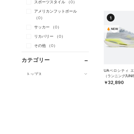
スポーツスタイル
（0）
アメリカンフットボール
1
（0）
サッカー
（0）
NEW
リカバリー
（0）
その他
（0）
カテゴリー
UAベロシティ 
トップス
（ランニング/UNI
￥32,890
ボトムス
すべてのトップス
アクセサリー
すべてのボトムス
（0）
ベースレイヤー
シューズ
すべてのアクセサリー
（0）
レギンス&タイツ
（0）
Tシャツ
すべてのシューズ
（3）
バックパック
（1）
ショートパンツ
（0）
タンクトップ
（0）
スポーツシューズ
（1）
ショルダー＆トートバッグ
（0）
パンツ(ロングパンツ)
（0）
ポロシャツ
（0）
スパイク
（0）
サックパック
（0）