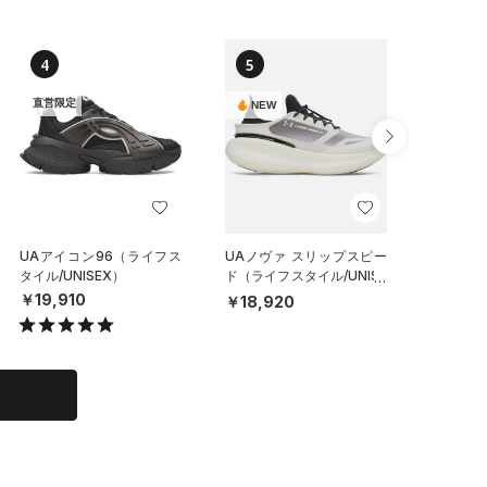
4
5
6
直営限定
SALE
NEW
UAアイコン96（ライフス
UAノヴァ スリップスピー
UAベロ
タイル/UNISEX）
ド（ライフスタイル/UNISE
（ランニン
X）
￥19,910
￥23,0
￥18,920