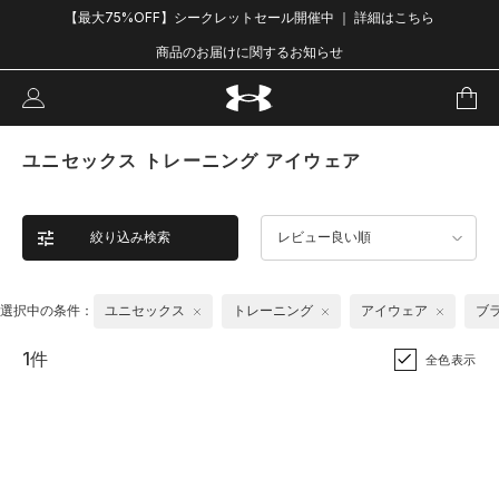
【最大75%OFF】シークレットセール開催中 ｜ 詳細はこちら
商品のお届けに関するお知らせ
ユニセックス トレーニング アイウェア
絞り込み検索
レビュー良い順
選択中の条件：
ユニセックス
トレーニング
アイウェア
ブ
1件
全色表示