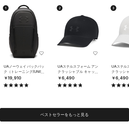
1
2
3
UAノーウェイ バックパッ
UAステルスフォーム アン
UAステル
ク（トレーニング/UNISE
クラッシャブル キャップ
クラッシャ
X）
（ライフスタイル/UNISE
（ライフスタ
￥19,910
￥6,490
￥6,490
X）
X）
ベストセラーをもっと見る