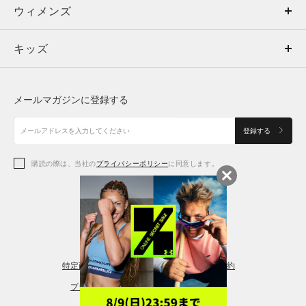
ウィメンズ
トップス
ウィメンズ
キッズ
トップス
ボトムス
キッズ
トップス
ボトムス
シューズ
シューズ
メールマガジンに登録する
ボトムス
シューズ
アクセサリー
アクセサリー
登録する
シューズ
アクセサリー
購読の際は、当社の
プライバシーポリシー
に同意します。
アクセサリー
スポーツブラ
レギンス＆タイツ
特定商取引法に基づく通販の表記
会員規約
プライバシーポリシー