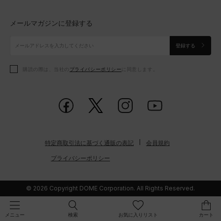
トップス
ボトムス
シューズ
シューズ
メールマガジンに登録する
ボトムス
シューズ
アクセサリー
アクセサリー
登録する
シューズ
アクセサリー
購読の際は、当社の
プライバシーポリシー
に同意します。
アクセサリー
スポーツブラ
レギンス＆タイツ
特定商取引法に基づく通販の表記
会員規約
プライバシーポリシー
© 2026 Copyright DOME Corporation. All Rights Reserved.
検索
お気に入りリスト
カート
メニュー