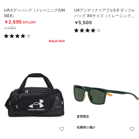
UAボディバッグ（トレーニング/UN
UAアンディナイアブル5.0 ダッフル
ISEX）
バッグ XSサイズ（トレーニング/U
NISEX）
￥2,695
￥5,500
30%OFF
￥3,850
SOLD OUT
直営限定
在庫残り僅か