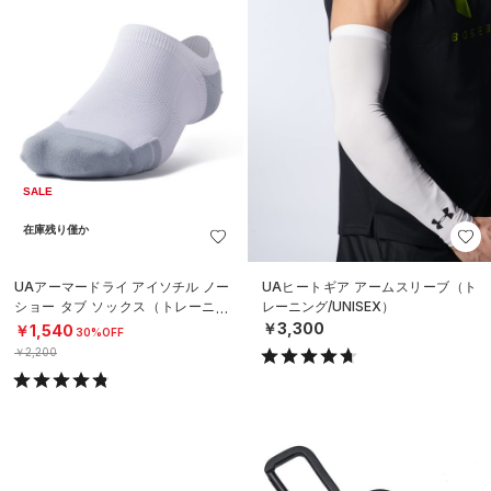
SALE
在庫残り僅か
UAアーマードライ アイソチル ノー
UAヒートギア アームスリーブ（ト
ショー タブ ソックス（トレーニン
レーニング/UNISEX）
グ/UNISEX）
￥3,300
￥1,540
30%OFF
￥2,200