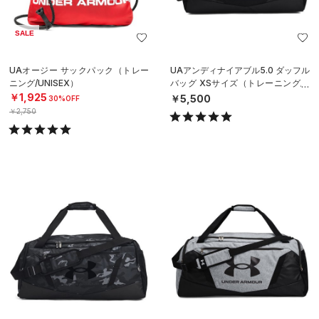
SALE
UAオージー サックパック（トレー
UAアンディナイアブル5.0 ダッフル
ニング/UNISEX）
バッグ XSサイズ（トレーニング/U
NISEX）
￥1,925
￥5,500
30%OFF
￥2,750