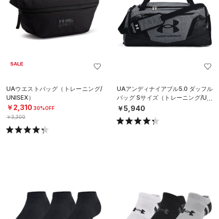
SALE
UAウエストバッグ（トレーニング/
UAアンディナイアブル5.0 ダッフル
UNISEX）
バッグ Sサイズ（トレーニング/UNI
SEX）
￥2,310
￥5,940
30%OFF
￥3,300