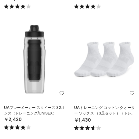
UAプレーメーカー スクイーズ 32オ
UAトレーニング コットン クオータ
ンス（トレーニング/UNISEX）
ー ソックス （3足セット）（トレー
ニング/UNISEX）
￥2,420
￥1,430