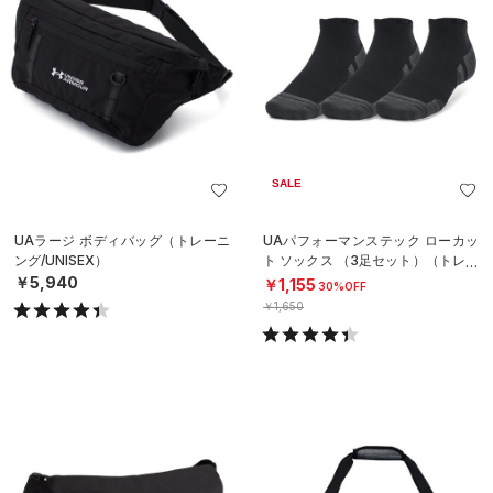
SALE
UAラージ ボディバッグ（トレーニ
UAパフォーマンステック ローカッ
ング/UNISEX）
ト ソックス （3足セット）（トレー
ニング/UNISEX）
￥5,940
￥1,155
30%OFF
￥1,650