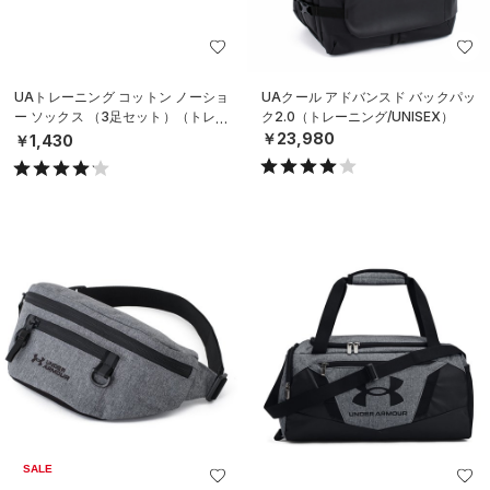
UAトレーニング コットン ノーショ
UAクール アドバンスド バックパッ
ー ソックス （3足セット）（トレー
ク2.0（トレーニング/UNISEX）
ニング/UNISEX）
￥23,980
￥1,430
SALE