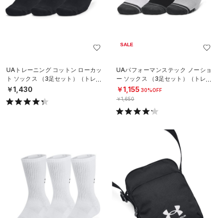
SALE
UAトレーニング コットン ローカッ
UAパフォーマンステック ノーショ
ト ソックス （3足セット）（トレー
ー ソックス （3足セット）（トレー
ニング/UNISEX）
ニング/UNISEX）
￥1,430
￥1,155
30%OFF
￥1,650