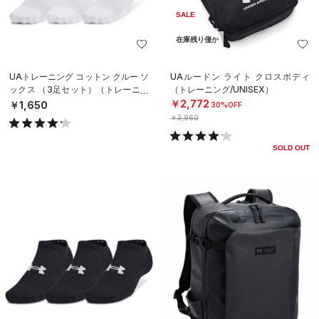
SALE
在庫残り僅か
UAトレーニング コットン クルー ソ
UAルードン ライト クロスボディ
ックス （3足セット）（トレーニン
（トレーニング/UNISEX）
グ/UNISEX）
￥2,772
￥1,650
30%OFF
￥3,960
SOLD OUT