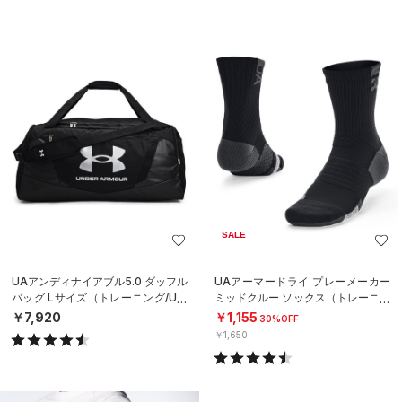
SALE
UAアンディナイアブル5.0 ダッフル
UAアーマードライ プレーメーカー
バッグ Lサイズ（トレーニング/UNI
ミッドクルー ソックス（トレーニン
SEX）
グ/UNISEX）
￥7,920
￥1,155
30%OFF
￥1,650