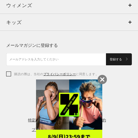
ウィメンズ
トップス
ウィメンズ
キッズ
トップス
ボトムス
キッズ
トップス
ボトムス
シューズ
シューズ
メールマガジンに登録する
ボトムス
シューズ
アクセサリー
アクセサリー
登録する
シューズ
アクセサリー
購読の際は、当社の
プライバシーポリシー
に同意します。
アクセサリー
スポーツブラ
レギンス＆タイツ
特定商取引法に基づく通販の表記
会員規約
プライバシーポリシー