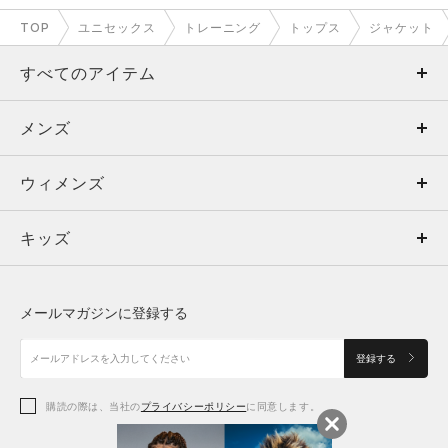
TOP
ユニセックス
トレーニング
トップス
ジャケット
すべてのアイテム
メンズ
メンズ
ウィメンズ
トップス
ウィメンズ
キッズ
トップス
ボトムス
キッズ
トップス
ボトムス
シューズ
シューズ
メールマガジンに登録する
ボトムス
シューズ
アクセサリー
アクセサリー
登録する
シューズ
アクセサリー
購読の際は、当社の
プライバシーポリシー
に同意します。