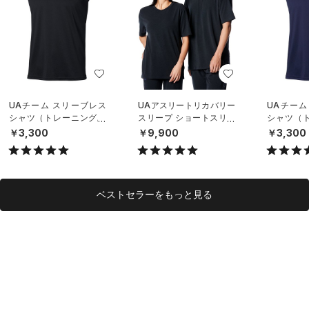
UAチーム スリーブレス
UAアスリートリカバリー
UAチーム
シャツ（トレーニング/U
スリープ ショートスリー
シャツ（ト
NISEX）
ブ シャツ（ライフスタイ
NISEX）
￥3,300
￥9,900
￥3,300
ル/UNISEX）
ベストセラーをもっと見る