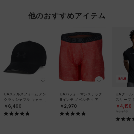
他のおすすめアイテム
SALE
UAステルスフォーム アン
UAパフォーマンステック
UAクール
クラッシャブル キャップ
6インチ ノベルティ アン
スリーブ 
（ライフスタイル/UNISE
ダーウェア（トレーニン
ーニング/
￥6,490
￥2,970
￥4,158
X）
グ/MEN）
￥5,940