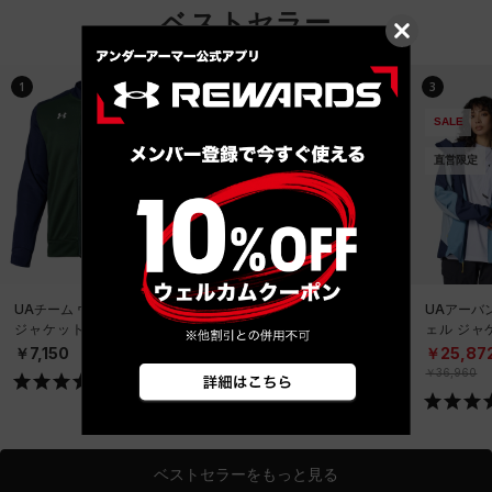
ベストセラー
1
2
3
SALE
SALE
直営限定
直営限定
UAチーム ウォームアップ
UAアーバンアウトドア シ
UAアーバ
ジャケット（トレーニン
ェル ジャケット（ライフ
ェル ジャ
グ/UNISEX）
スタイル/UNISEX）
スタイル/U
￥7,150
￥25,872
￥25,87
￥36,960
￥36,960
SOLD OUT
ベストセラーをもっと見る